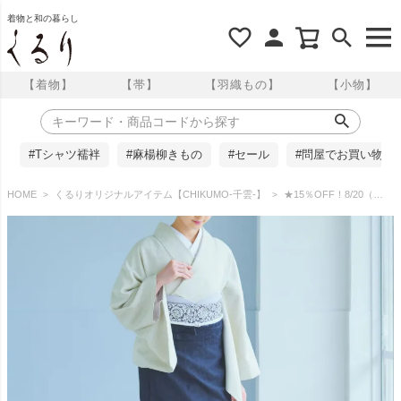
着物と和の暮らし
【着物】
【帯】
【羽織もの】
【小物】
#Tシャツ襦袢
#麻楊柳きもの
#セール
#問屋でお買い物
HOME
くるりオリジナルアイテム【CHIKUMO-千雲-】
★15％OFF！8/20（木）10時まで★【CHIKUMO-千雲-】洗える裾除け 更紗 ネイビー 晴雨兼用 雨コート くるり