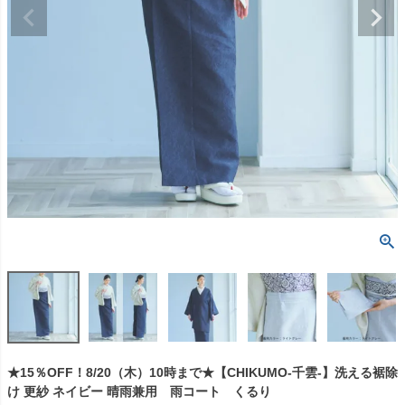
★15％OFF！8/20（木）10時まで★【CHIKUMO-千雲-】洗える裾除
け 更紗 ネイビー 晴雨兼用 雨コート くるり