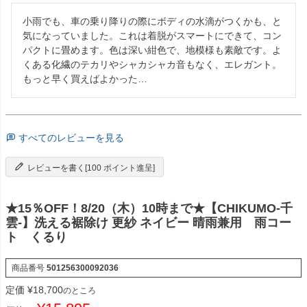
小雨でも、車の乗り降りの際にボディの水滴がつくかも、と
気になっていました。これは着脱がスマートにできて、コン
パクトに畳めます。色は深い紺色で、地模様も素敵です。よ
くある化繊のテカリやシャカシャカ音もなく、エレガント。
もっと早く買えばよかった…
すべてのレビューを見る
レビューを書く[100 ポイント進呈]
★15％OFF！8/20（木）10時まで★【CHIKUMO-千
雲-】洗える裾除け 更紗 ネイビー 晴雨兼用 雨コー
ト くるり
商品番号
501256300092036
定価
¥
18,700
のところ