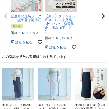
誕生月の足袋ソック
【東レ】クッション
ス 誕生花｜誕生石
底ストレッチ足袋
5枚コハゼ 静電防
再入荷
止 撥水加工 Ｓ～
2Ｌ
価格：
¥
1,100
税込
価格：
¥
1,980
税込
詳細を見る
詳細を見る
この商品を見たお客様はこれも見ています
★15％OFF！8/20
★15％OFF！8/20
★20％OFF★【CHI
（木）10時まで★
（木）10時まで★
KUMO-千雲-】はっ