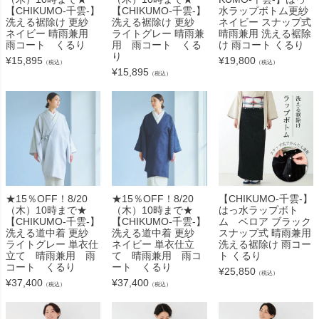
【CHIKUMO-千雲-】
【CHIKUMO-千雲-】
水ラップボトム更紗
洗える裾除け 更紗
洗える裾除け 更紗
ネイビー スナップ式
ネイビー 晴雨兼用
ライトグレー 晴雨兼
晴雨兼用 洗える裾除
雨コート くるり
用 雨コート くる
け 雨コート くるり
り
¥
15,895
¥
19,800
（税込）
（税込）
¥
15,895
（税込）
★15％OFF！8/20
★15％OFF！8/20
【CHIKUMO-千雲-】
（木）10時まで★
（木）10時まで★
はっ水ラップボト
【CHIKUMO-千雲-】
【CHIKUMO-千雲-】
ム ベロア ブラック
洗える道中着 更紗
洗える道中着 更紗
スナップ式 晴雨兼用
ライトグレー 単衣仕
ネイビー 単衣仕立
洗える裾除け 雨コー
立て 晴雨兼用 雨
て 晴雨兼用 雨コ
ト くるり
コート くるり
ート くるり
¥
25,850
（税込）
¥
37,400
¥
37,400
（税込）
（税込）