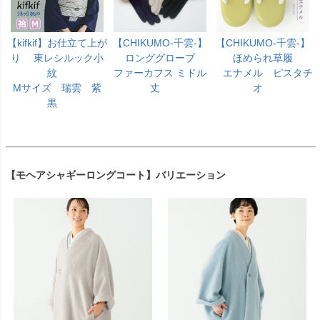
【kifkif】お仕立て上が
【CHIKUMO-千雲-】
【CHIKUMO-千雲-】
り 東レシルック小
ロンググローブ
ほめられ草履
紋
ファーカフス ミドル
エナメル ピスタチ
Mサイズ 瑞雲 紫
丈
オ
黒
【モヘアシャギーロングコート】バリエーション