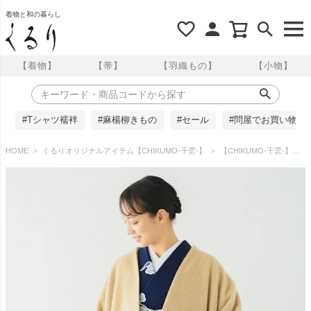
着物と和の暮らし
【着物】
【帯】
【羽織もの】
【小物】
#Tシャツ襦袢
#麻楊柳きもの
#セール
#問屋でお買い物
HOME
くるりオリジナルアイテム【CHIKUMO-千雲-】
【CHIKUMO-千雲-】モヘアシャギーロングコート/ベージュ くるり