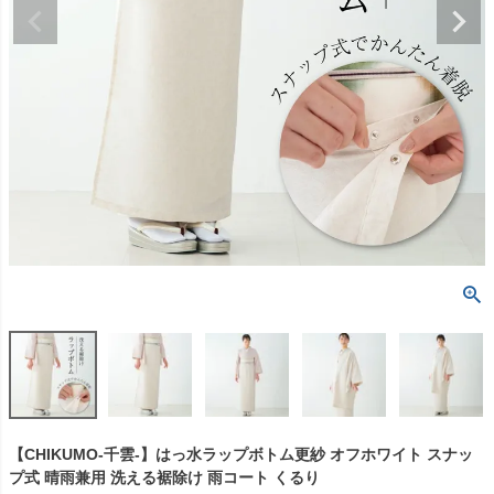
【CHIKUMO-千雲-】はっ水ラップボトム更紗 オフホワイト スナッ
プ式 晴雨兼用 洗える裾除け 雨コート くるり