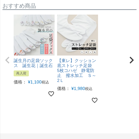
おすすめ商品
誕生月の足袋ソック
【東レ】クッション
ス 誕生花｜誕生石
底ストレッチ足袋
5枚コハゼ 静電防
再入荷
止 撥水加工 Ｓ～
2Ｌ
価格：
¥
1,100
税込
価格：
¥
1,980
税込