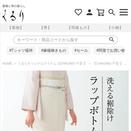
着物と和の暮らし
【着物】
【帯】
【羽織もの】
【小物】
#Tシャツ襦袢
#麻楊柳きもの
#セール
#問屋でお買い物
HOME
くるりオリジナルアイテム【CHIKUMO-千雲-】
【CHIKUMO-千雲-】はっ水ラップボトム更紗 オフホワイト スナップ式 晴雨兼用 洗える裾除け 雨コート くるり