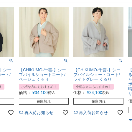
-】シー
【CHIKUMO-千雲-】シー
【CHIKUMO-千雲-】シー
【
ート/
プパイルショートコート/
プパイルショートコート/
る
ベージュ くるり
ライトグレー くるり
ャ
ポ
！
小柄な方にもおすすめ！
小柄な方にもおすすめ！
価格：
¥
34,100
価格：
¥
34,100
税込
税込
在庫切れ
在庫切れ
再入荷お知らせ
再入荷お知らせ