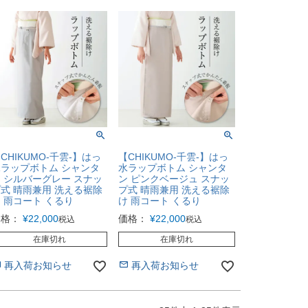
CHIKUMO-千雲-】はっ
【CHIKUMO-千雲-】はっ
ラップボトム シャンタ
水ラップボトム シャンタ
 シルバーグレー スナッ
ン ピンクベージュ スナッ
式 晴雨兼用 洗える裾除
プ式 晴雨兼用 洗える裾除
 雨コート くるり
け 雨コート くるり
価格：
¥
22,000
価格：
¥
22,000
税込
税込
在庫切れ
在庫切れ
再入荷お知らせ
再入荷お知らせ