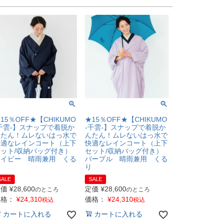
15％OFF★【CHIKUMO
★15％OFF★【CHIKUMO
千雲-】スナップで着脱か
-千雲-】スナップで着脱か
んたん！ムレないはっ水で
んたん！ムレないはっ水で
快適なレインコート（上下
快適なレインコート（上下
ット/収納バッグ付き）
セット/収納バッグ付き）
ネイビー 晴雨兼用 くる
パープル 晴雨兼用 くる
り
り
SALE
SALE
定価
¥
28,600
定価
¥
28,600
のところ
のところ
価格：
¥
24,310
価格：
¥
24,310
税込
税込
カートに入れる
カートに入れる