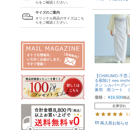
らをご確認ください。
サイズのご案内
オリジナル商品のサイズはこち
らをご確認ください。
【CHIKUMO-千雲
る裾除け neo mic
タン シルバーグレ
兼用 雨コート 
価格：
¥
16,500
税込
在庫切れ
5.
再入荷お知らせ