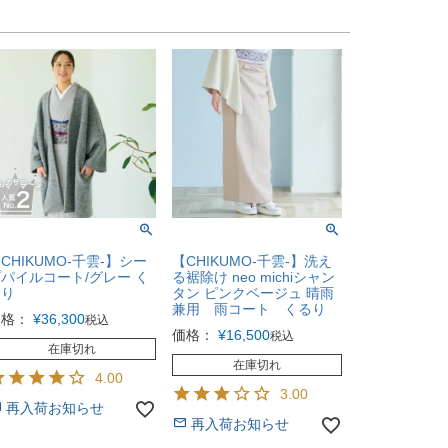
CHIKUMO-千雲-】シー
【CHIKUMO-千雲-】洗え
パイルコート/グレー く
る裾除け neo michiシャン
るり
タン ピンクベージュ 晴雨
兼用 雨コート くるり
価格：
¥
36,300
税込
価格：
¥
16,500
税込
在庫切れ
在庫切れ
4.00
3.00
再入荷お知らせ
再入荷お知らせ