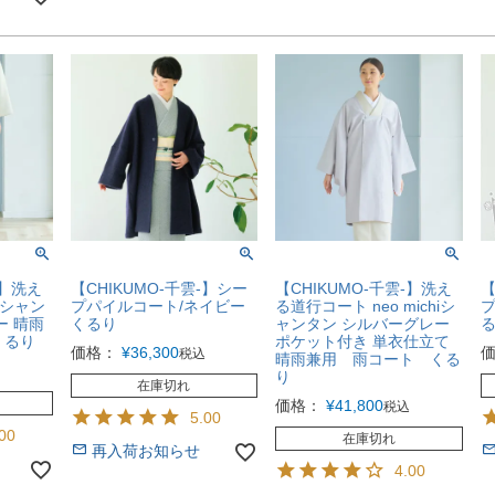
-】洗え
【CHIKUMO-千雲-】シー
【CHIKUMO-千雲-】洗え
【
hiシャン
プパイルコート/ネイビー
る道行コート neo michiシ
プ
ー 晴雨
くるり
ャンタン シルバーグレー
くるり
ポケット付き 単衣仕立て
価格：
¥
36,300
税込
晴雨兼用 雨コート くる
り
在庫切れ
価格：
¥
41,800
税込
5.00
00
在庫切れ
再入荷お知らせ
4.00