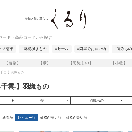
着物と和の暮らし
ャツ襦袢
#麻楊柳きもの
#セール
#問屋でお買い物
#読みもの
【着物】
【帯】
【羽織もの】
【小物】
O-千雲-】羽織もの
O-千雲-】羽織もの
帯
羽織もの
新着順
レビュー順
価格が安い順
価格が高い順