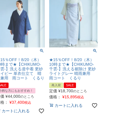
15％OFF！8/20（木）
★15％OFF！8/20（木）
0時まで★【CHIKUMO-
10時まで★【CHIKUMO-
雲-】洗える道中着 更紗
千雲-】洗える裾除け 更紗
イビー 単衣仕立て 晴
ライトグレー 晴雨兼用
雨兼用 雨コート くるり
雨コート くるり
SALE
再入荷
SALE
定価
¥
18,700
小柄な方にもおすすめ！
のところ
定価
¥
44,000
のところ
価格：
¥
15,895
税込
価格：
¥
37,400
税込
カートに入れる
カートに入れる