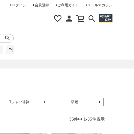
ログイン
会員登録
ご利用ガイド
メールマガジン
#小柄な方に
#レインコート
#ほめられ草履
Tシャツ襦袢
草履
35
件中
1
-
35
件表示