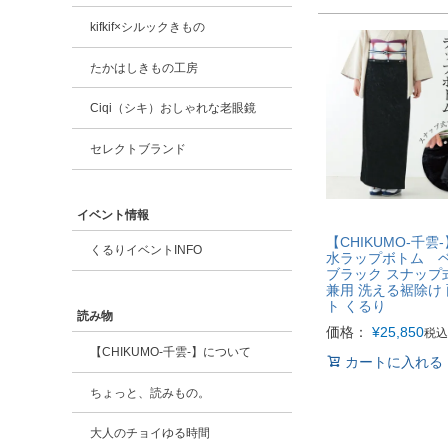
kifkif×シルックきもの
たかはしきもの工房
Ciqi（シキ）おしゃれな老眼鏡
セレクトブランド
イベント情報
【CHIKUMO-千雲
くるりイベントINFO
水ラップボトム 
ブラック スナップ
兼用 洗える裾除け
ト くるり
読み物
価格：
¥
25,850
税込
【CHIKUMO-千雲-】について
カートに入れる
ちょっと、読みもの。
大人のチョイゆる時間