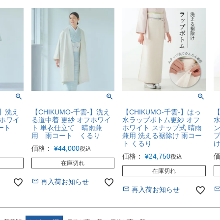
-】洗え
【CHIKUMO-千雲-】洗え
【CHIKUMO-千雲-】はっ
【
フホワイ
る道中着 更紗 オフホワイ
水ラップボトム更紗 オフ
水
コート
ト 単衣仕立て 晴雨兼
ホワイト スナップ式 晴雨
ン
用 雨コート くるり
兼用 洗える裾除け 雨コー
プ
ト くるり
け
価格：
¥
44,000
税込
価格：
¥
24,750
税込
在庫切れ
在庫切れ
再入荷お知らせ
再入荷お知らせ