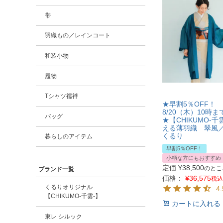
帯
羽織もの／レインコート
和装小物
履物
Tシャツ襦袢
★早割5％OFF！
8/20（木）10時ま
バッグ
★【CHIKUMO-千
える薄羽織 翠風
くるり
暮らしのアイテム
早割5％OFF！
小柄な方にもおすすめ
定価
¥
38,500
のとこ
ブランド一覧
価格：
¥
36,575
税込
くるりオリジナル
4.
【CHIKUMO-千雲-】
カートに入れる
東レ シルック