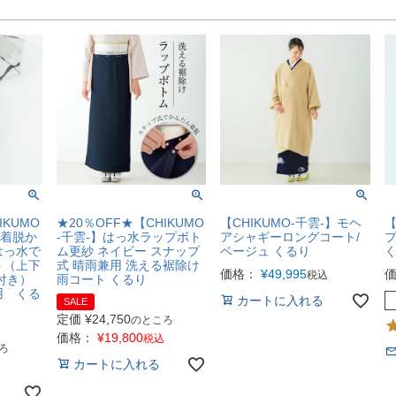
IKUMO
★20％OFF★【CHIKUMO
【CHIKUMO-千雲-】モヘ
【
で着脱か
-千雲-】はっ水ラップボト
アシャギーロングコート/
プ
はっ水で
ム更紗 ネイビー スナップ
ベージュ くるり
ト（上下
式 晴雨兼用 洗える裾除け
価格：
¥
49,995
税込
付き）
雨コート くるり
用 くる
カートに入れる
SALE
定価
¥
24,750
のところ
価格：
¥
19,800
税込
ろ
カートに入れる