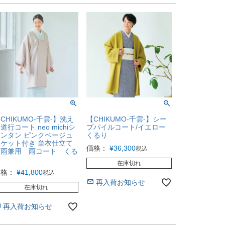
CHIKUMO-千雲-】洗え
【CHIKUMO-千雲-】シー
道行コート neo michiシ
プパイルコート/イエロー
ンタン ピンクベージュ
くるり
ケット付き 単衣仕立て
価格：
¥
36,300
税込
晴雨兼用 雨コート くる
り
在庫切れ
価格：
¥
41,800
税込
再入荷お知らせ
在庫切れ
再入荷お知らせ