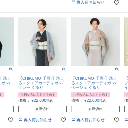
再入荷お知らせ
-】洗え
【CHIKUMO-千雲-】洗え
【CHIKUMO-千雲-】洗え
【
ガン/
るスクエアカーディガン/
るスクエアカーディガン/
プ
グレー くるり
ベージュ くるり
イ
！
小柄な方にもおすすめ！
小柄な方にもおすすめ！
価格：
¥
22,000
価格：
¥
22,000
税込
税込
在庫切れ
在庫切れ
再入荷お知らせ
再入荷お知らせ