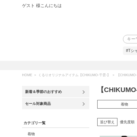
ゲスト 様こんにちは
検索
#Tシ
HOME
くるりオリジナルアイテム【CHIKUMO-千雲-】
【CHIKUM
【CHIKUM
新着＆季節のおすすめ
セール対象商品
着物
並び替え
優先度順
カテゴリ一覧
着物