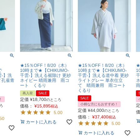
★15％OFF！8/20（木）
★15％OFF！8/20（木）
★
で
10時まで★【CHIKUMO-
10時まで★【CHIKUMO-
1
雲-】洗
千雲-】洗える裾除け 更紗
千雲-】洗える道中着 更紗
千
／孔雀青
ネイビー 晴雨兼用 雨コ
ライトグレー 単衣仕立
ネ
ート くるり
て 晴雨兼用 雨コート
くるり
再入荷
SALE
SALE
定価
¥
18,700
！
のところ
小柄な方にもおすすめ！
ろ
価格：
¥
15,895
税込
定価
¥
44,000
のところ
5.00
価格：
¥
37,400
税込
50
カートに入れる
5.00
カートに入れる