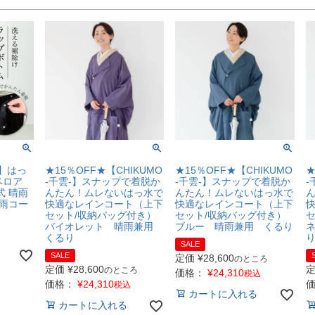
-】はっ
★15％OFF★【CHIKUMO
★15％OFF★【CHIKUMO
★
ベロア
-千雲-】スナップで着脱か
-千雲-】スナップで着脱か
-
式 晴雨
んたん！ムレないはっ水で
んたん！ムレないはっ水で
 雨コー
快適なレインコート（上下
快適なレインコート（上下
セット/収納バッグ付き）
セット/収納バッグ付き）
セ
バイオレット 晴雨兼用
ブルー 晴雨兼用 くるり
くるり
SALE
SALE
定価
¥
28,600
のところ
定価
¥
28,600
のところ
価格：
¥
24,310
税込
価格：
¥
24,310
税込
カートに入れる
カートに入れる