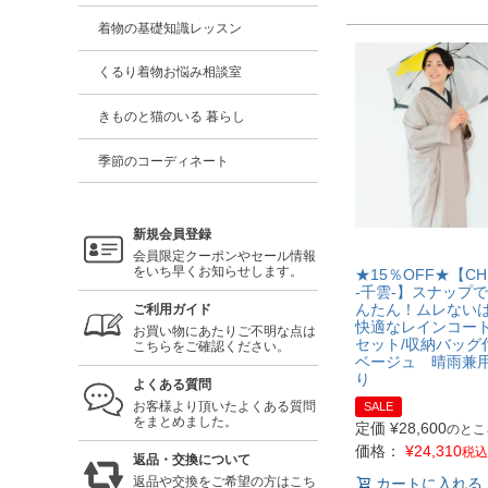
着物の基礎知識レッスン
くるり着物お悩み相談室
きものと猫のいる 暮らし
季節のコーディネート
新規会員登録
会員限定クーポンやセール情報
をいち早くお知らせします。
★15％OFF★【CH
-千雲-】スナップ
んたん！ムレない
ご利用ガイド
快適なレインコー
お買い物にあたりご不明な点は
セット/収納バッグ
こちらをご確認ください。
ベージュ 晴雨兼
り
よくある質問
お客様より頂いたよくある質問
SALE
をまとめました。
定価
¥
28,600
のとこ
価格：
¥
24,310
税込
返品・交換について
返品や交換をご希望の方はこち
カートに入れる