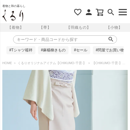
着物と和の暮らし
【着物】
【帯】
【羽織もの】
【小物】
#Tシャツ襦袢
#麻楊柳きもの
#セール
#問屋でお買い物
HOME
くるりオリジナルアイテム【CHIKUMO-千雲-】
【CHIKUMO-千雲-】洗える裾除け neo michiシャンタン ピンクベージュ 晴雨兼用 雨コート くるり