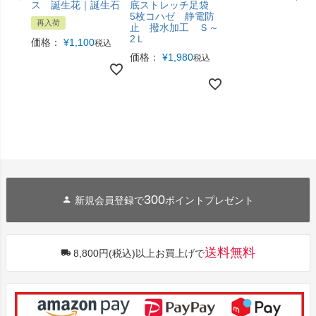
ス 誕生花｜誕生石
底ストレッチ足袋
5枚コハゼ 静電防
再入荷
止 撥水加工 Ｓ～
2Ｌ
価格：
¥
1,100
税込
価格：
¥
1,980
税込
300
新規会員登録で
ポイントプレゼント
送料無料
8,800円(税込)以上お買上げで