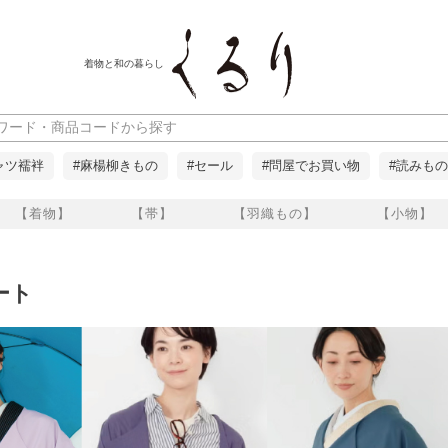
着物と和の暮らし
ャツ襦袢
#麻楊柳きもの
#セール
#問屋でお買い物
#読みもの
【着物】
【帯】
【羽織もの】
【小物】
ート