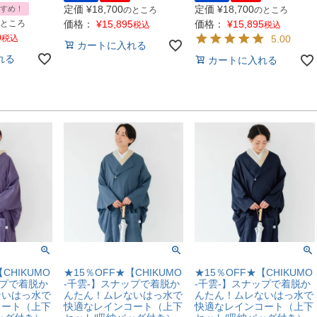
定価
¥
18,700
定価
¥
18,700
すめ！
のところ
のところ
ところ
価格：
¥
15,895
価格：
¥
15,895
税込
税込
0
税込
5.00
カートに入れる
れる
カートに入れる
CHIKUMO
★15％OFF★【CHIKUMO
★15％OFF★【CHIKUMO
ップで着脱か
-千雲-】スナップで着脱か
-千雲-】スナップで着脱か
ないはっ水で
んたん！ムレないはっ水で
んたん！ムレないはっ水で
コート（上下
快適なレインコート（上下
快適なレインコート（上下