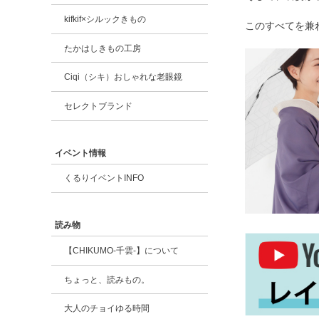
kifkif×シルックきもの
このすべてを兼
たかはしきもの工房
Ciqi（シキ）おしゃれな老眼鏡
セレクトブランド
イベント情報
くるりイベントINFO
読み物
【CHIKUMO-千雲-】について
ちょっと、読みもの。
大人のチョイゆる時間