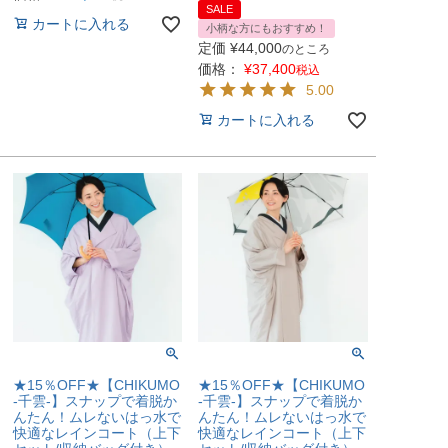
SALE
カートに入れる
小柄な方にもおすすめ！
定価
¥
44,000
のところ
価格：
¥
37,400
税込
5.00
カートに入れる
★15％OFF★【CHIKUMO
★15％OFF★【CHIKUMO
-千雲-】スナップで着脱か
-千雲-】スナップで着脱か
んたん！ムレないはっ水で
んたん！ムレないはっ水で
快適なレインコート（上下
快適なレインコート（上下