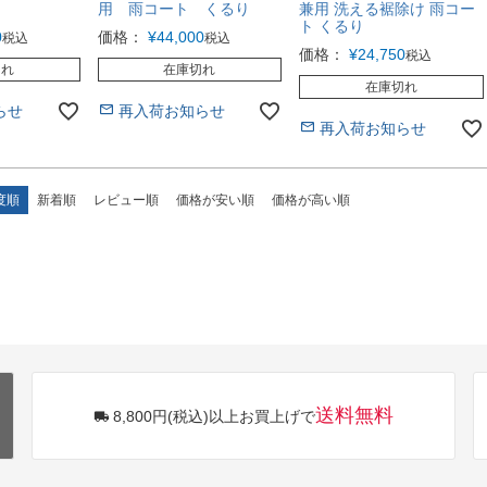
用 雨コート くるり
兼用 洗える裾除け 雨コー
ト くるり
0
価格：
¥
44,000
税込
税込
価格：
¥
24,750
税込
切れ
在庫切れ
在庫切れ
らせ
再入荷お知らせ
再入荷お知らせ
度順
新着順
レビュー順
価格が安い順
価格が高い順
送料無料
8,800円(税込)以上お買上げで