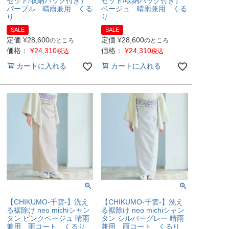
セット/収納バッグ付き）
セット/収納バッグ付き）
パープル 晴雨兼用 くる
ベージュ 晴雨兼用 くる
り
り
SALE
SALE
定価
¥
28,600
定価
¥
28,600
のところ
のところ
価格：
¥
24,310
価格：
¥
24,310
税込
税込
カートに入れる
カートに入れる
【CHIKUMO-千雲-】洗え
【CHIKUMO-千雲-】洗え
る裾除け neo michiシャン
る裾除け neo michiシャン
タン ピンクベージュ 晴雨
タン シルバーグレー 晴雨
兼用 雨コート くるり
兼用 雨コート くるり