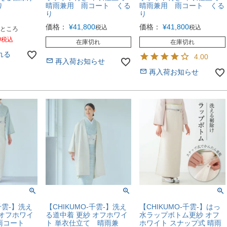
り
晴雨兼用 雨コート くる
晴雨兼用 雨コート くる
り
り
価格：
¥
41,800
価格：
¥
41,800
税込
税込
ところ
0
税込
在庫切れ
在庫切れ
れる
4.00
再入荷お知らせ
再入荷お知らせ
千雲-】洗え
【CHIKUMO-千雲-】洗え
【CHIKUMO-千雲-】はっ
 オフホワイ
る道中着 更紗 オフホワイ
水ラップボトム更紗 オフ
 雨コート
ト 単衣仕立て 晴雨兼
ホワイト スナップ式 晴雨