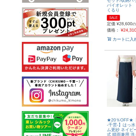
セット/収納バ
バイオレット
くるり
SALE
定価
¥
28,600
の
価格：
¥
24,31
カートに入
★20％OFF★【
-千雲-】はっ
ム更紗 ネイビ
式 晴雨兼用 