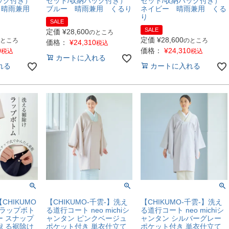
ッグ付き）
セット/収納バッグ付き）
セット/収納バッグ付き）
 晴雨兼用
ブルー 晴雨兼用 くるり
ネイビー 晴雨兼用 くる
り
SALE
SALE
定価
¥
28,600
のところ
定価
¥
28,600
ところ
のところ
価格：
¥
24,310
税込
0
価格：
¥
24,310
税込
税込
カートに入れる
れる
カートに入れる
CHIKUMO
【CHIKUMO-千雲-】洗え
【CHIKUMO-千雲-】洗え
水ラップボト
る道行コート neo michiシ
る道行コート neo michiシ
ー スナップ
ャンタン ピンクベージュ
ャンタン シルバーグレー
洗える裾除け
ポケット付き 単衣仕立て
ポケット付き 単衣仕立て