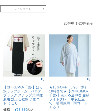
レインコート
20
件中
1
-
20
件表示
【CHIKUMO-千雲-】はっ
★15％OFF！8/20（木）
水ラップボトム ベロア
10時まで★【CHIKUMO-
ブラック スナップ式 晴雨
千雲-】洗える道中着 更紗
兼用 洗える裾除け 雨コー
ライトグレー 単衣仕立
ト くるり
て 晴雨兼用 雨コート
くるり
価格：
¥
25,850
税込