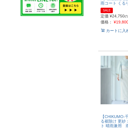
雨コート くる
SALE
定価
¥
24,750
の
価格：
¥
19,80
カートに入
【CHIKUMO-
る裾除け 更紗
ト 晴雨兼用