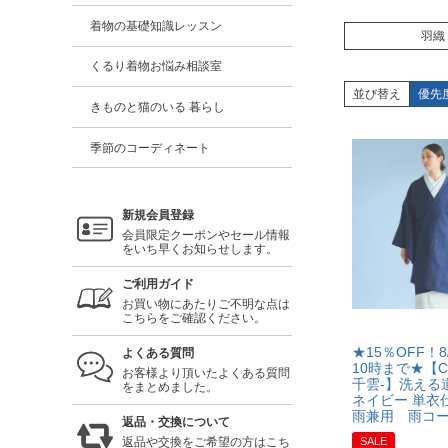
着物の基礎知識レッスン
羽織
くるり着物お悩み相談室
並び替え
優先
きものと猫のいる 暮らし
季節のコーディネート
新規会員登録
会員限定クーポンやセール情報
をいち早くお知らせします。
ご利用ガイド
お買い物にあたりご不明な点は
こちらをご確認ください。
★15％OFF！8
よくある質問
10時まで★【CH
お客様より頂いたよくある質問
千雲-】洗える
をまとめました。
ネイビー 単衣
雨兼用 雨コ
返品・交換について
SALE
返品や交換をご希望の方はこち