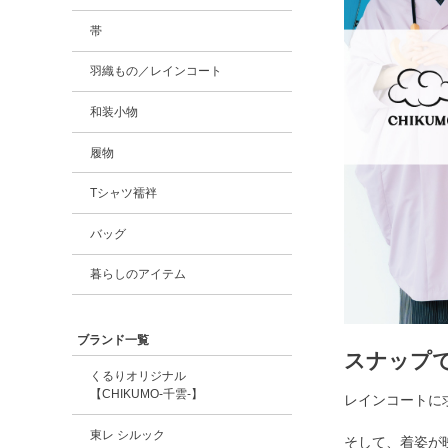
帯
羽織もの／レインコート
和装小物
履物
Tシャツ襦袢
バッグ
暮らしのアイテム
ブランド一覧
スナップ
くるりオリジナル
【CHIKUMO-千雲-】
レインコートに
東レ シルック
そして、着姿が