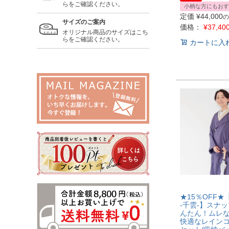
らをご確認ください。
小柄な方にもおす
定価
¥
44,000
の
サイズのご案内
価格：
¥
37,40
オリジナル商品のサイズはこち
らをご確認ください。
カートに入
★15％OFF★【
-千雲-】スナ
んたん！ムレ
快適なレイン