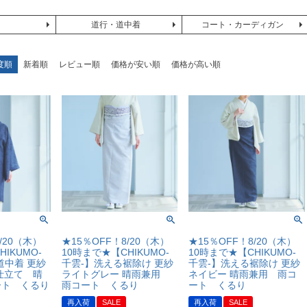
道行・道中着
コート・カーディガン
度順
新着順
レビュー順
価格が安い順
価格が高い順
/20（木）
★15％OFF！8/20（木）
★15％OFF！8/20（木）
IKUMO-
10時まで★【CHIKUMO-
10時まで★【CHIKUMO-
道中着 更紗
千雲-】洗える裾除け 更紗
千雲-】洗える裾除け 更紗
仕立て 晴
ライトグレー 晴雨兼用
ネイビー 晴雨兼用 雨コ
ート くるり
雨コート くるり
ート くるり
再入荷
SALE
再入荷
SALE