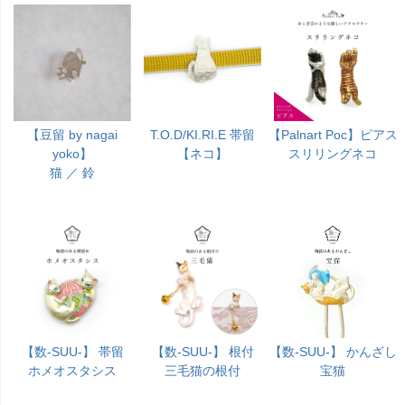
【Palnart Poc】ピアス
【豆留 by nagai
T.O.D/KI.RI.E 帯留
スリリングネコ
yoko】
【ネコ】
猫 ／ 鈴
【数-SUU-】 帯留
【数-SUU-】 根付
【数-SUU-】 かんざし
ホメオスタシス
三毛猫の根付
宝猫