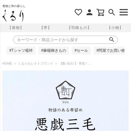
着物と和の暮らし
【着物】
【帯】
【羽織もの】
【小物】
#Tシャツ襦袢
#麻楊柳きもの
#セール
#問屋でお買い物
HOME
くるりセレクトブランド
【数-SUU-】 帯留 / 悪戯三毛