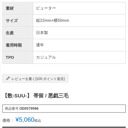
ピューター
素材
縦22mm×横50mm
サイズ
日本製
生産
通年
着用時期
カジュアル
TPO
レビューを書く[100 ポイント進呈]
【数-SUU-】 帯留 / 悪戯三毛
商品番号
OD0579996
¥
5,060
価格：
税込