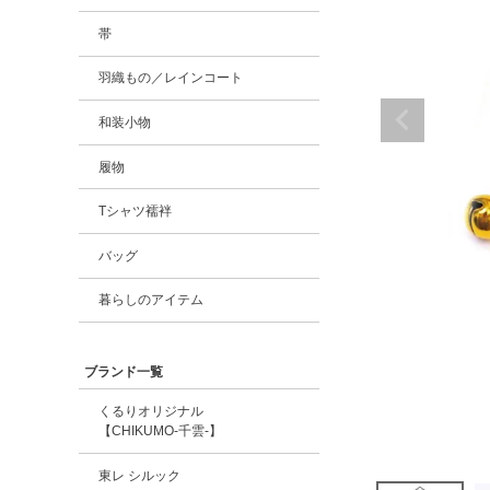
帯
羽織もの／レインコート
和装小物
履物
Tシャツ襦袢
バッグ
暮らしのアイテム
ブランド一覧
くるりオリジナル
【CHIKUMO-千雲-】
東レ シルック