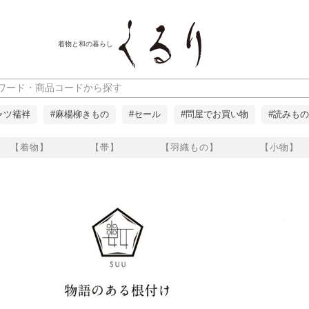
着物と和の暮らし
ャツ襦袢
#麻楊柳きもの
#セール
#問屋でお買い物
#読みもの
【着物】
【帯】
【羽織もの】
【小物】