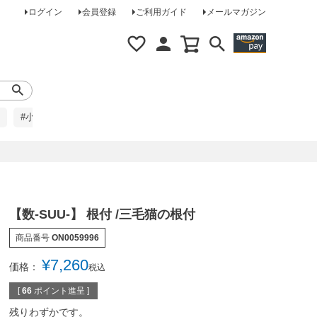
ログイン
会員登録
ご利用ガイド
メールマガジン
#小柄な方に
#レインコート
#ほめられ草履
【数-SUU-】 根付 /三毛猫の根付
商品番号
ON0059996
¥
7,260
価格：
税込
[
66
ポイント進呈 ]
残りわずかです。