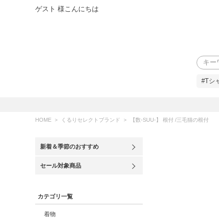
ゲスト 様こんにちは
検索
#Tシ
HOME
くるりセレクトブランド
【数-SUU-】 根付 /三毛猫の根付
新着＆季節のおすすめ
セール対象商品
カテゴリ一覧
着物