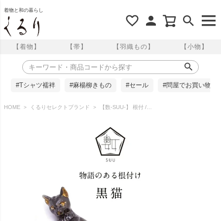
着物と和の暮らし
【着物】
【帯】
【羽織もの】
【小物】
#Tシャツ襦袢
#麻楊柳きもの
#セール
#問屋でお買い物
HOME
くるりセレクトブランド
【数-SUU-】 根付 /黒猫の根付