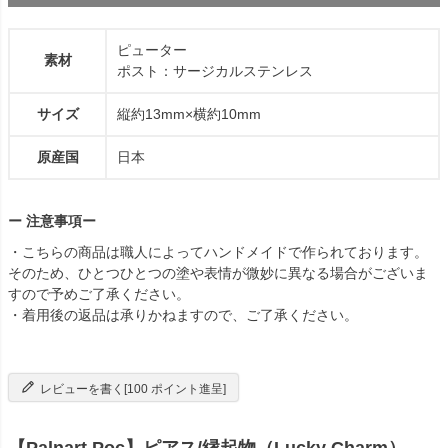
ピューター
素材
ポスト：サージカルステンレス
サイズ
縦約13mm×横約10mm
原産国
日本
ー 注意事項ー
・こちらの商品は職人によってハンドメイドで作られております。
そのため、ひとつひとつの塗や表情が微妙に異なる場合がございま
すので予めご了承ください。
・着用後の返品は承りかねますので、ご了承ください。
レビューを書く[100 ポイント進呈]
【Palnart Poc】ピアス/縁起物（Lucky Charm）