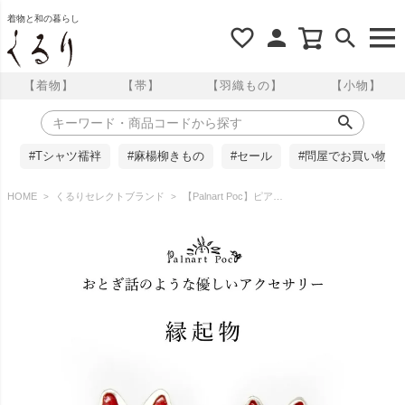
着物と和の暮らし
【着物】
【帯】
【羽織もの】
【小物】
#Tシャツ襦袢
#麻楊柳きもの
#セール
#問屋でお買い物
HOME
くるりセレクトブランド
【Palnart Poc】ピアス/縁起物（Lucky Charm）