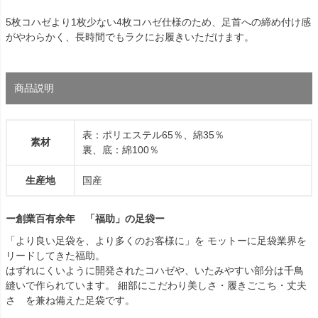
5枚コハゼより1枚少ない4枚コハゼ仕様のため、足首への締め付け感
がやわらかく、長時間でもラクにお履きいただけます。
商品説明
表：ポリエステル65％、綿35％
素材
裏、底：綿100％
生産地
国産
ー創業百有余年 「福助」の足袋ー
「より良い足袋を、より多くのお客様に」を モットーに足袋業界を
リードしてきた福助。
はずれにくいように開発されたコハゼや、いたみやすい部分は千鳥
縫いで作られています。 細部にこだわり美しさ・履きごこち・丈夫
さ を兼ね備えた足袋です。