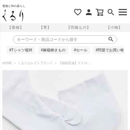
着物と和の暮らし
【着物】
【帯】
【羽織もの】
【小物】
#Tシャツ襦袢
#麻楊柳きもの
#セール
#問屋でお買い物
HOME
くるりセレクトブランド
【福助足袋】テトロンブロード ４枚コハゼ 22.0ｃｍ～25.0ｃｍ