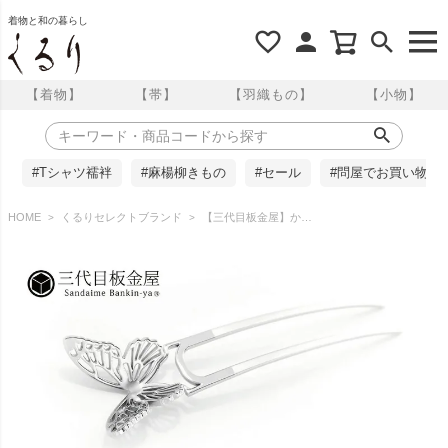
着物と和の暮らし
【着物】
【帯】
【羽織もの】
【小物】
#Tシャツ襦袢
#麻楊柳きもの
#セール
#問屋でお買い物
HOME
くるりセレクトブランド
【三代目板金屋】かんざし/Butterfly Lady