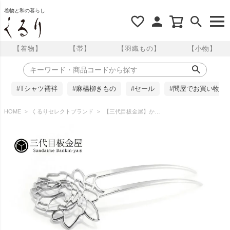
着物と和の暮らし
【着物】
【帯】
【羽織もの】
【小物】
#Tシャツ襦袢
#麻楊柳きもの
#セール
#問屋でお買い物
HOME
くるりセレクトブランド
【三代目板金屋】かんざし/花と四季 月下美人