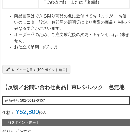
「染め抜き紋」または「刺繍紋」
商品画像はできる限り商品の色に近付けておりますが、 お使
いのモニター設定、お部屋の照明等により実際の商品と色味が
異なる場合がございます。
オーダー品のため、ご注文確定後の変更・キャンセルは出来ま
せん。
お仕立て納期：約2ヶ月
レビューを書く[100 ポイント進呈]
【反物／お問い合わせ商品】東レシルック 色無地
商品番号
501-5019-0457
¥
52,800
価格：
税込
[
480
ポイント進呈 ]
残りわずかです。