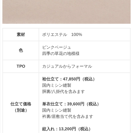
素材
ポリエステル 100%
ピンクベージュ
色
四季の草花の地模様
TPO
カジュアルからフォーマル
袷仕立て：47,850円（税込）
国内ミシン縫製
胴裏/八掛代を含みます
仕立て価格
単衣仕立て：39,600円（税込）
（別途）
国内ミシン縫製
衿裏/居敷当て代を含みます
紋入れ：13,200円（税込）