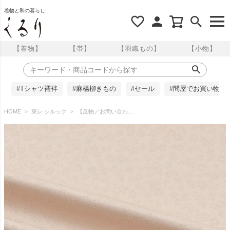
着物と和の暮らし
【着物】
【帯】
【羽織もの】
【小物】
#Tシャツ襦袢
#麻楊柳きもの
#セール
#問屋でお買い物
HOME
東レ シルック
【反物／お問い合わせ商品】東レシルック 色無地