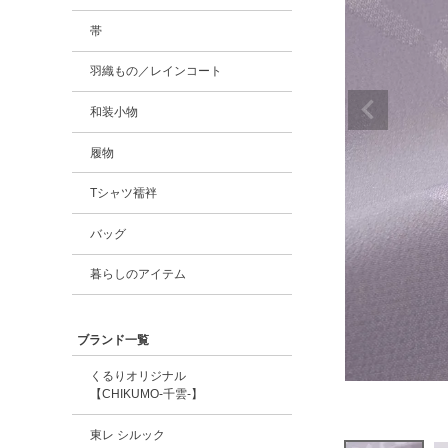
帯
羽織もの／レインコート
和装小物
履物
Tシャツ襦袢
バッグ
暮らしのアイテム
ブランド一覧
くるりオリジナル
【CHIKUMO-千雲-】
東レ シルック