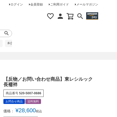
ログイン
会員登録
ご利用ガイド
メールマガジン
#小柄な方に
#レインコート
#ほめられ草履
【反物／お問い合わせ商品】東レシルック
長襦袢
商品番号
520-5007-0686
お問合せ商品
送料無料
¥
28,600
価格：
税込