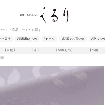
着物と和の暮らし
ャツ襦袢
#麻楊柳きもの
#セール
#問屋でお買い物
#読みもの
【着物】
【帯】
【羽織もの】
【小物】
襦袢