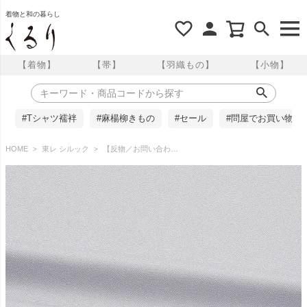
着物と和の暮らし
【着物】
【帯】
【羽織もの】
【小物】
#Tシャツ襦袢
#麻楊柳きもの
#セール
#問屋でお買い物
HOME
東レ シルック
【反物／お問い合わせ商品】東レシルック 江戸小紋 鮫万筋