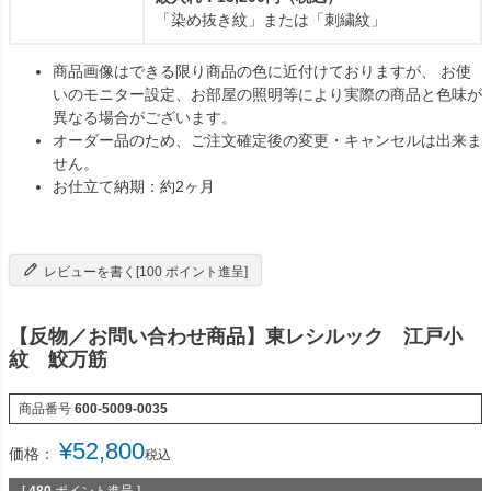
「染め抜き紋」または「刺繍紋」
商品画像はできる限り商品の色に近付けておりますが、 お使
いのモニター設定、お部屋の照明等により実際の商品と色味が
異なる場合がございます。
オーダー品のため、ご注文確定後の変更・キャンセルは出来ま
せん。
お仕立て納期：約2ヶ月
レビューを書く[100 ポイント進呈]
【反物／お問い合わせ商品】東レシルック 江戸小
紋 鮫万筋
商品番号
600-5009-0035
¥
52,800
価格：
税込