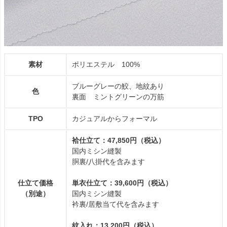
素材
ポリエステル 100%
ブルーグレーの鮫、地紋あり
色
裏面 ミントグリーンの万筋
TPO
カジュアルからフォーマル
袷仕立て：47,850円（税込）
国内ミシン縫製
胴裏/八掛代を含みます
仕立て価格
単衣仕立て：39,600円（税込）
（別途）
国内ミシン縫製
衿裏/居敷当て代を含みます
紋入れ：13,200円（税込）