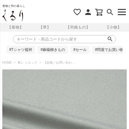
着物と和の暮らし
【着物】
【帯】
【羽織もの】
【小物】
#Tシャツ襦袢
#麻楊柳きもの
#セール
#問屋でお買い物
HOME
東レ シルック
【反物／お問い合わせ商品】東レシルック 江戸小紋 鮫万筋