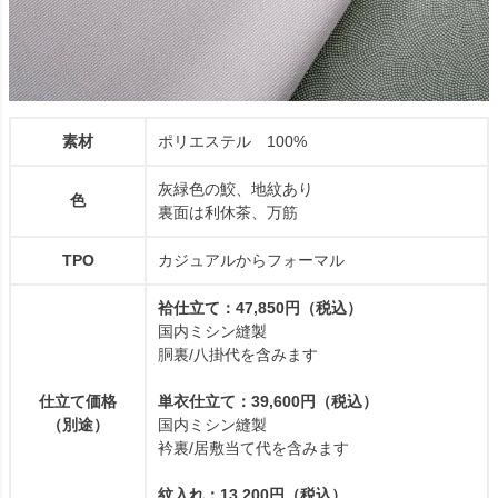
素材
ポリエステル 100%
灰緑色の鮫、地紋あり
色
裏面は利休茶、万筋
TPO
カジュアルからフォーマル
袷仕立て：47,850円（税込）
国内ミシン縫製
胴裏/八掛代を含みます
仕立て価格
単衣仕立て：39,600円（税込）
（別途）
国内ミシン縫製
衿裏/居敷当て代を含みます
紋入れ：13,200円（税込）