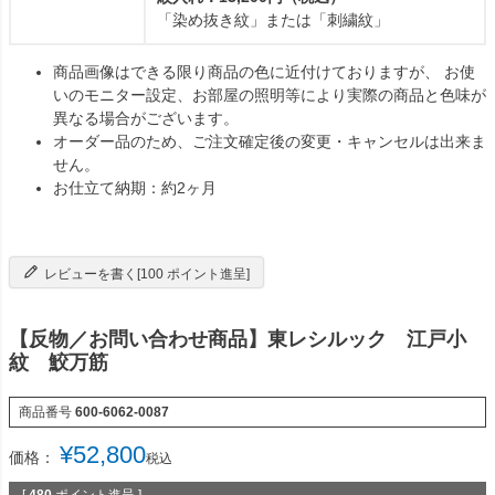
「染め抜き紋」または「刺繍紋」
商品画像はできる限り商品の色に近付けておりますが、 お使
いのモニター設定、お部屋の照明等により実際の商品と色味が
異なる場合がございます。
オーダー品のため、ご注文確定後の変更・キャンセルは出来ま
せん。
お仕立て納期：約2ヶ月
レビューを書く[100 ポイント進呈]
【反物／お問い合わせ商品】東レシルック 江戸小
紋 鮫万筋
商品番号
600-6062-0087
¥
52,800
価格：
税込