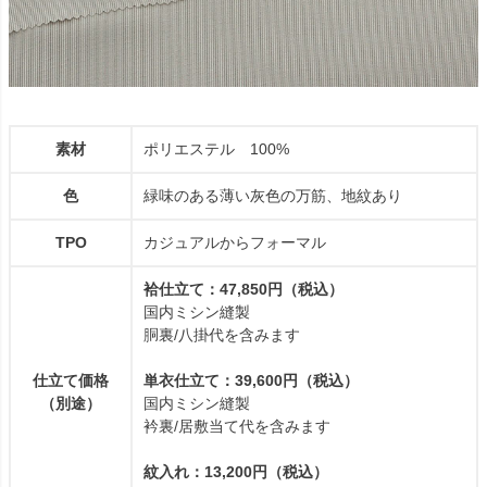
素材
ポリエステル 100%
色
緑味のある薄い灰色の万筋、地紋あり
TPO
カジュアルからフォーマル
袷仕立て：47,850円（税込）
国内ミシン縫製
胴裏/八掛代を含みます
仕立て価格
単衣仕立て：39,600円（税込）
（別途）
国内ミシン縫製
衿裏/居敷当て代を含みます
紋入れ：13,200円（税込）