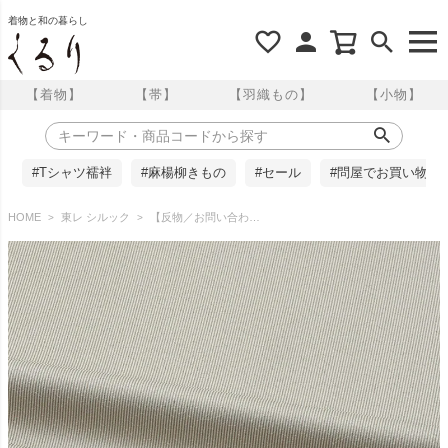
着物と和の暮らし
【着物】
【帯】
【羽織もの】
【小物】
#Tシャツ襦袢
#麻楊柳きもの
#セール
#問屋でお買い物
HOME
東レ シルック
【反物／お問い合わせ商品】東レシルック 江戸小紋 万筋