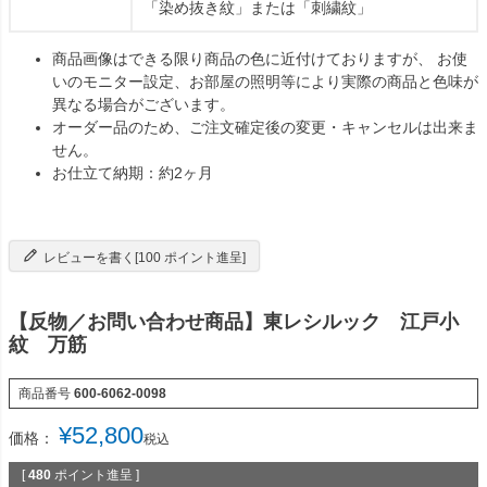
「染め抜き紋」または「刺繍紋」
商品画像はできる限り商品の色に近付けておりますが、 お使
いのモニター設定、お部屋の照明等により実際の商品と色味が
異なる場合がございます。
オーダー品のため、ご注文確定後の変更・キャンセルは出来ま
せん。
お仕立て納期：約2ヶ月
レビューを書く[100 ポイント進呈]
【反物／お問い合わせ商品】東レシルック 江戸小
紋 万筋
商品番号
600-6062-0098
¥
52,800
価格：
税込
[
480
ポイント進呈 ]