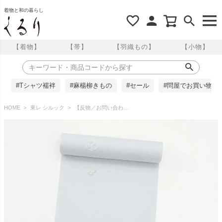
着物と和の暮らし
【着物】
【帯】
【羽織もの】
【小物】
#Tシャツ襦袢
#麻楊柳きもの
#セール
#問屋でお買い物
HOME
東レ シルック
【反物／お問い合わせ商品】東レシルック 飛び柄小紋