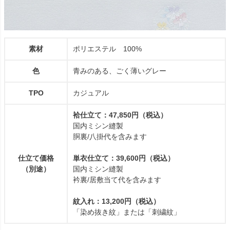
素材
ポリエステル 100%
色
青みのある、ごく薄いグレー
TPO
カジュアル
袷仕立て：47,850円（税込）
国内ミシン縫製
胴裏/八掛代を含みます
仕立て価格
単衣仕立て：39,600円（税込）
（別途）
国内ミシン縫製
衿裏/居敷当て代を含みます
紋入れ：13,200円（税込）
「染め抜き紋」または「刺繍紋」