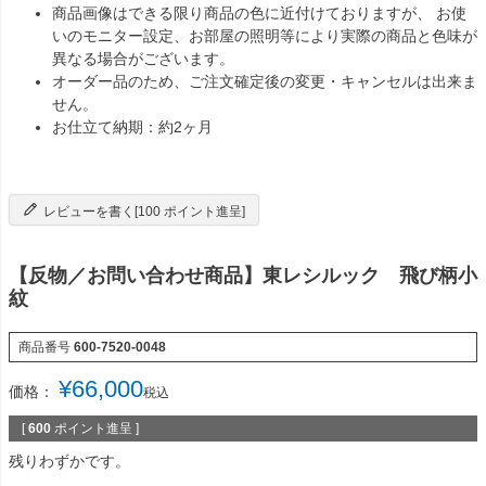
商品画像はできる限り商品の色に近付けておりますが、 お使
いのモニター設定、お部屋の照明等により実際の商品と色味が
異なる場合がございます。
オーダー品のため、ご注文確定後の変更・キャンセルは出来ま
せん。
お仕立て納期：約2ヶ月
レビューを書く[100 ポイント進呈]
【反物／お問い合わせ商品】東レシルック 飛び柄小
紋
商品番号
600-7520-0048
¥
66,000
価格：
税込
[
600
ポイント進呈 ]
残りわずかです。