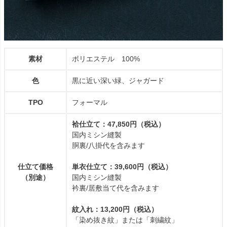
素材
ポリエステル 100%
色
黒に近い深い緑、ジャガード
TPO
フォーマル
袷仕立て：47,850円（税込）
国内ミシン縫製
胴裏/八掛代を含みます
仕立て価格
単衣仕立て：39,600円（税込）
（別途）
国内ミシン縫製
衿裏/居敷当て代を含みます
紋入れ：13,200円（税込）
「染め抜き紋」または「刺繍紋」