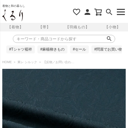
着物と和の暮らし
【着物】
【帯】
【羽織もの】
【小物】
#Tシャツ襦袢
#麻楊柳きもの
#セール
#問屋でお買い物
HOME
東レ シルック
【反物／お問い合わせ商品】東レシルック 色無地