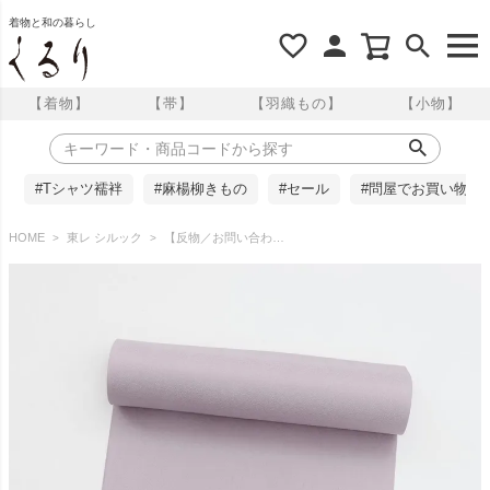
着物と和の暮らし
【着物】
【帯】
【羽織もの】
【小物】
#Tシャツ襦袢
#麻楊柳きもの
#セール
#問屋でお買い物
HOME
東レ シルック
【反物／お問い合わせ商品】東レシルック 色無地 彩かさね