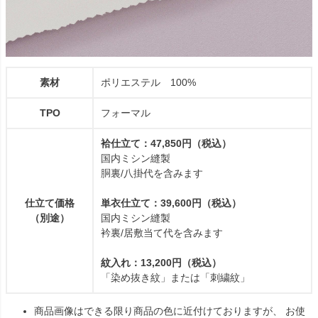
素材
ポリエステル 100%
TPO
フォーマル
袷仕立て：47,850円（税込）
国内ミシン縫製
胴裏/八掛代を含みます
仕立て価格
単衣仕立て：39,600円（税込）
（別途）
国内ミシン縫製
衿裏/居敷当て代を含みます
紋入れ：13,200円（税込）
「染め抜き紋」または「刺繍紋」
商品画像はできる限り商品の色に近付けておりますが、 お使