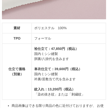
素材
ポリエステル 100%
TPO
フォーマル
袷仕立て：47,850円（税込）
国内ミシン縫製
胴裏/八掛代を含みます
仕立て価格
単衣仕立て：39,600円（税込）
（別途）
国内ミシン縫製
衿裏/居敷当て代を含みます
紋入れ：13,200円（税込）
「染め抜き紋」または「刺繍紋」
商品画像はできる限り商品の色に近付けておりますが、 お使