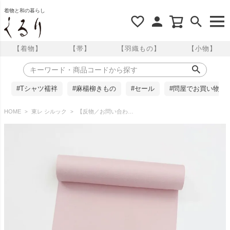
着物と和の暮らし
【着物】
【帯】
【羽織もの】
【小物】
#Tシャツ襦袢
#麻楊柳きもの
#セール
#問屋でお買い物
HOME
東レ シルック
【反物／お問い合わせ商品】東レシルック 色無地 彩かさね