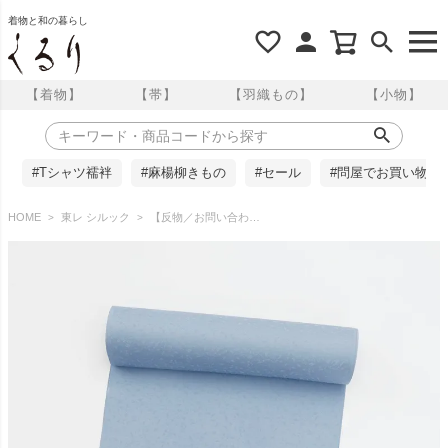
着物と和の暮らし
【着物】
【帯】
【羽織もの】
【小物】
#Tシャツ襦袢
#麻楊柳きもの
#セール
#問屋でお買い物
HOME
東レ シルック
【反物／お問い合わせ商品】東レシルック 色無地 京のかほり