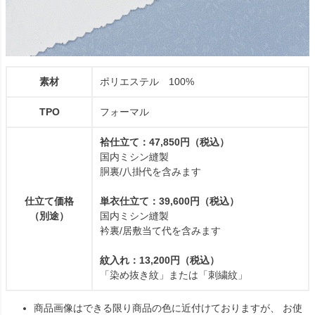
素材
ポリエステル 100%
TPO
フォーマル
袷仕立て：47,850円（税込）
国内ミシン縫製
胴裏/八掛代を含みます
仕立て価格
単衣仕立て：39,600円（税込）
（別途）
国内ミシン縫製
衿裏/居敷当て代を含みます
紋入れ：13,200円（税込）
「染め抜き紋」または「刺繍紋」
商品画像はできる限り商品の色に近付けておりますが、 お使