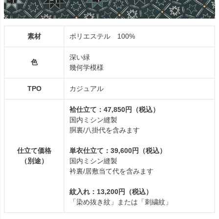
素材
ポリエステル 100%
深い緑
色
幾何学模様
TPO
カジュアル
袷仕立て：47,850円（税込）
国内ミシン縫製
胴裏/八掛代を含みます
仕立て価格
単衣仕立て：39,600円（税込）
（別途）
国内ミシン縫製
衿裏/居敷当て代を含みます
紋入れ：13,200円（税込）
「染め抜き紋」または「刺繍紋」