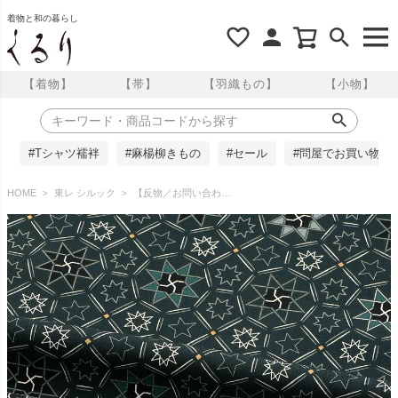
着物と和の暮らし
【着物】
【帯】
【羽織もの】
【小物】
#Tシャツ襦袢
#麻楊柳きもの
#セール
#問屋でお買い物
HOME
東レ シルック
【反物／お問い合わせ商品】東レシルック 小紋