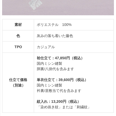
素材
ポリエステル 100%
色
灰みの落ち着いた藤色
TPO
カジュアル
袷仕立て：47,850円（税込）
国内ミシン縫製
胴裏/八掛代を含みます
仕立て価格
単衣仕立て：39,600円（税込）
（別途）
国内ミシン縫製
衿裏/居敷当て代を含みます
紋入れ：13,200円（税込）
「染め抜き紋」または「刺繍紋」