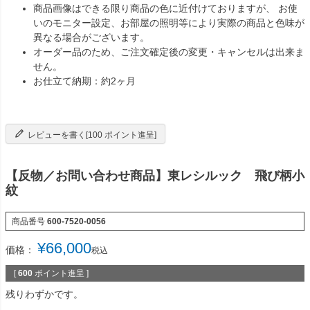
商品画像はできる限り商品の色に近付けておりますが、 お使
いのモニター設定、お部屋の照明等により実際の商品と色味が
異なる場合がございます。
オーダー品のため、ご注文確定後の変更・キャンセルは出来ま
せん。
お仕立て納期：約2ヶ月
レビューを書く[100 ポイント進呈]
【反物／お問い合わせ商品】東レシルック 飛び柄小
紋
商品番号
600-7520-0056
¥
66,000
価格：
税込
[
600
ポイント進呈 ]
残りわずかです。