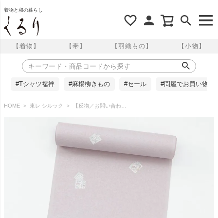
着物と和の暮らし
【着物】
【帯】
【羽織もの】
【小物】
#Tシャツ襦袢
#麻楊柳きもの
#セール
#問屋でお買い物
HOME
東レ シルック
【反物／お問い合わせ商品】東レシルック 飛び柄小紋