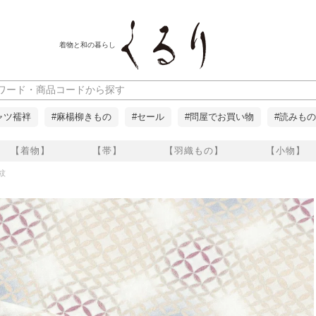
着物と和の暮らし
ャツ襦袢
#麻楊柳きもの
#セール
#問屋でお買い物
#読みもの
【着物】
【帯】
【羽織もの】
【小物】
紋