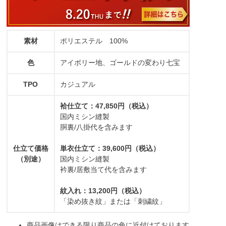
素材
ポリエステル 100%
色
アイボリー地、ゴールドの変わり七宝
TPO
カジュアル
袷仕立て：47,850円（税込）
国内ミシン縫製
胴裏/八掛代を含みます
仕立て価格
単衣仕立て：39,600円（税込）
（別途）
国内ミシン縫製
衿裏/居敷当て代を含みます
紋入れ：13,200円（税込）
「染め抜き紋」または「刺繍紋」
商品画像はできる限り商品の色に近付けております