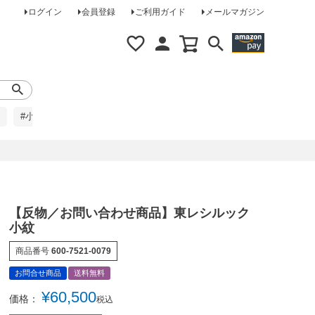
ログイン
会員登録
ご利用ガイド
メールマガジン
#小柄な方に
#レインコート
#ほめられ草履
【反物／お問い合わせ商品】東レシルック
小紋
商品番号
600-7521-0079
お問合せ商品
送料無料
¥
60,500
価格：
税込