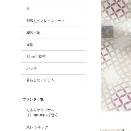
帯
羽織もの／レインコート
和装小物
履物
Tシャツ襦袢
バッグ
暮らしのアイテム
ブランド一覧
くるりオリジナル
【CHIKUMO-千雲-】
東レ シルック