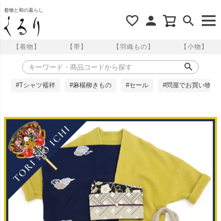
着物と和の暮らし
【着物】
【帯】
【羽織もの】
【小物】
#Tシャツ襦袢
#麻楊柳きもの
#セール
#問屋でお買い物