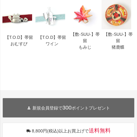
【数-SUU-】帯
【数-SUU-】帯
【T.O.D】帯留
【T.O.D】帯留
留
留
おむすび
ワイン
もみじ
猪鹿蝶
300
新規会員登録で
ポイントプレゼント
送料無料
8,800円(税込)以上お買上げで