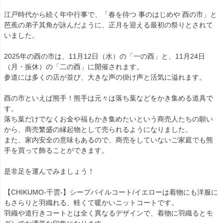
江戸時代から続く年中行事で、「春を待つ 事のはじめや 酉の市」と
芭蕉の弟子其角が詠んだように、正月を迎える最初の祭りとされて
いました。
2025年の酉の市は、11月12日（水）の「一の酉」と、11月24日
（月・振休）の「二の酉」に開催されます。
参道には多くの店が並び、大きな声の掛け声と活気に溢れます。
酉の市といえば熊手！熊手は元々は落ち葉などをかき集める道具で
す。
落ち葉だけでなくお金や福もかき集めたいという商売人たちの願い
から、商売繁盛の縁起物として売られるようになりました。
また、家内安全の意味もあるので、商売をしていないご家庭でも熊
手を買って飾ることができます。
是非足を運んでみましょう！
【CHIKUMO-千雲-】シープパイルコート/イエローは着物にも洋服に
もさらりと羽織れる、軽くて暖かいニットコートです。
羽織や道行きコートとは全く異なるデザインで、着物に羽織るとモ