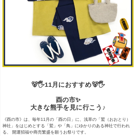
🐻🖐️11月におすすめ🐻🖐️
酉の市✨
大きな熊手を見に行こう♪
《酉の市》は、毎年11月の「酉の日」に、浅草の「鷲（おおとり）
神社」をはじめとする「鷲」や「鳥」にゆかりのある神社で行われ
る、 開運招福や商売繁盛を願うお祭りです。