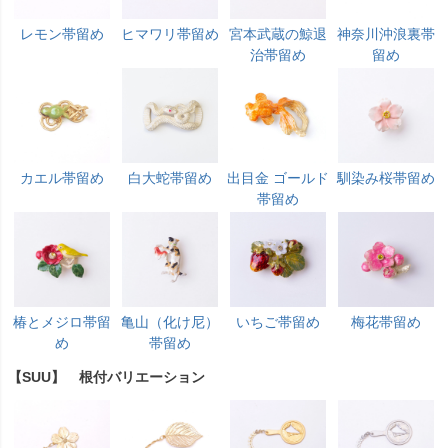
レモン帯留め
ヒマワリ帯留め
宮本武蔵の鯨退
神奈川沖浪裏帯
治帯留め
留め
カエル帯留め
白大蛇帯留め
出目金 ゴールド
馴染み桜帯留め
帯留め
椿とメジロ帯留
亀山（化け尼）
いちご帯留め
梅花帯留め
め
帯留め
【SUU】 根付バリエーション