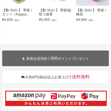
【数-SUU-】 帯留｜
【数-SUU-】 帯留/蚊
【数-SUU-】 帯留 /
カッパ（Kappa）
取り線香
梅花
¥
5,830
¥
6,050
¥
4,840
（税込）
（税込）
（税込）
300
新規会員登録で
ポイントプレゼント
送料無料
8,800円(税込)以上お買上げで