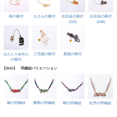
桜の根付
カエルの根付
出目金の根付
出目金の根付
(GD)
(GM)
はんにゃあめん
三毛猫の根付
黒猫の根付
の根付
【SUU】 羽織紐バリエーション
椿の羽織紐
葡萄の羽織紐
蛸の羽織紐
牡丹の羽織紐