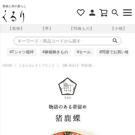
着物と和の暮らし
【着物】
【帯】
【羽織もの】
【小物】
#Tシャツ襦袢
#麻楊柳きもの
#セール
#問屋でお買い物
HOME
くるりセレクトブランド
【数-SUU-】 帯留/猪鹿蝶