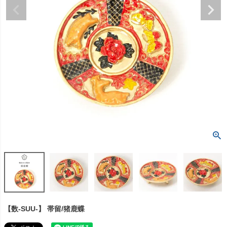
【数-SUU-】 帯留/猪鹿蝶