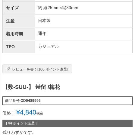
約 縦25mm×縦33mm
サイズ
日本製
生産
通年
着用時期
カジュアル
TPO
レビューを書く[100 ポイント進呈]
【数-SUU-】 帯留 /梅花
商品番号
OD0489996
¥
4,840
価格：
税込
[
44
ポイント進呈 ]
残りわずかです。