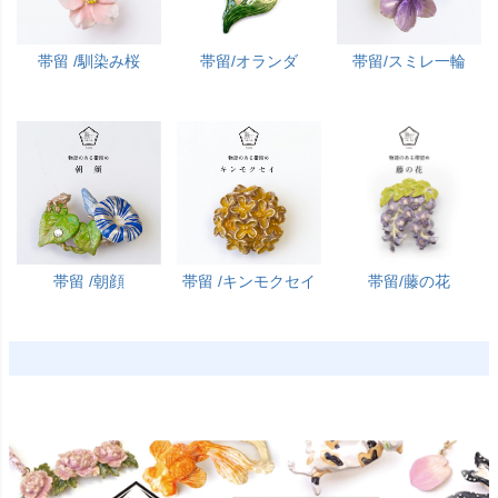
帯留 /馴染み桜
帯留/オランダ
帯留/スミレ一輪
帯留 /朝顔
帯留 /キンモクセイ
帯留/藤の花