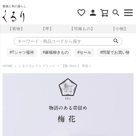
着物と和の暮らし
【着物】
【帯】
【羽織もの】
【小物】
#Tシャツ襦袢
#麻楊柳きもの
#セール
#問屋でお買い物
HOME
くるりセレクトブランド
【数-SUU-】 帯留 /梅花