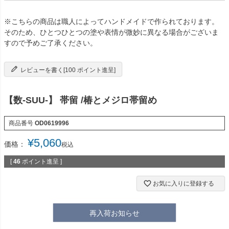
※こちらの商品は職人によってハンドメイドで作られております。
そのため、ひとつひとつの塗や表情が微妙に異なる場合がございま
すので予めご了承ください。
レビューを書く[100 ポイント進呈]
【数-SUU-】 帯留 /椿とメジロ帯留め
商品番号
OD0619996
¥
5,060
価格：
税込
[
46
ポイント進呈 ]
お気に入りに登録する
再入荷お知らせ