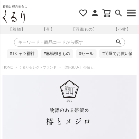
着物と和の暮らし
【着物】
【帯】
【羽織もの】
【小物】
#Tシャツ襦袢
#麻楊柳きもの
#セール
#問屋でお買い物
HOME
くるりセレクトブランド
【数-SUU-】 帯留 /椿とメジロ帯留め