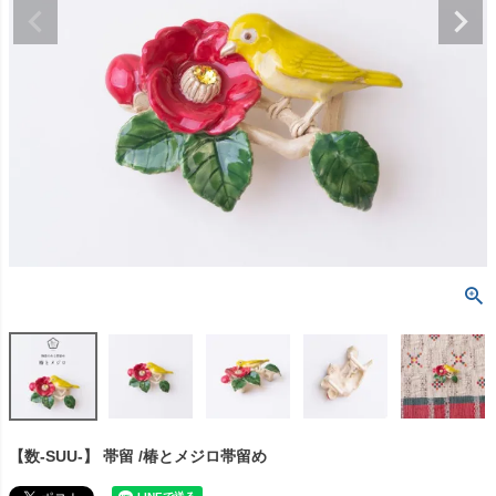
【数-SUU-】 帯留 /椿とメジロ帯留め