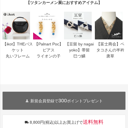
【ツタンカーメン展におすすめアイテム】
【Palnart Poc】
【ikot】THEバス
【豆留 by nagai
【富士商会】ペ
ピアス
ケット
yoko】帯留
タコさんの半衿
ライオンの子
丸いフレーム
巳つ鱗
唐草
300
新規会員登録で
ポイントプレゼント
送料無料
8,800円(税込)以上お買上げで