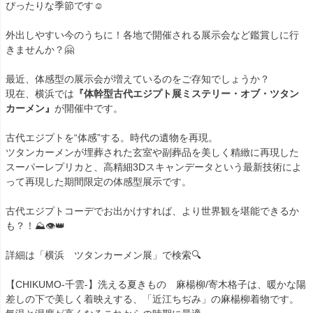
ぴったりな季節です☺️
外出しやすい今のうちに！各地で開催される展示会など鑑賞しに行
きませんか？🤗
最近、体感型の展示会が増えているのをご存知でしょうか？
現在、横浜では
『体幹型古代エジプト展ミステリー・オブ・ツタン
カーメン』
が開催中です。
古代エジプトを“体感”する。時代の遺物を再現。
ツタンカーメンが埋葬された玄室や副葬品を美しく精緻に再現した
スーパーレプリカと、高精細3Dスキャンデータという最新技術によ
って再現した期間限定の体感型展示です。
古代エジプトコーデでお出かけすれば、より世界観を堪能できるか
も？！⛰️👁️👑
詳細は「横浜 ツタンカーメン展」で検索🔍
【CHIKUMO-千雲-】洗える夏きもの 麻楊柳/寄木格子は、暖かな陽
差しの下で美しく着映えする、「近江ちぢみ」の麻楊柳着物です。