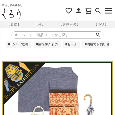
着物と和の暮らし
【着物】
【帯】
【羽織もの】
【小物】
#Tシャツ襦袢
#麻楊柳きもの
#セール
#問屋でお買い物