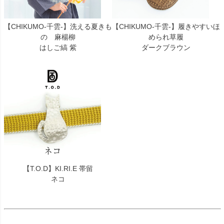
【CHIKUMO-千雲-】洗える夏きも
【CHIKUMO-千雲-】履きやすいほ
の 麻楊柳
められ草履
はしご縞 紫
ダークブラウン
【T.O.D】KI.RI.E 帯留
ネコ