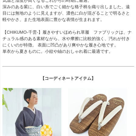
気温と湿度が高くなるこれからの時期に最適。
深みのある紫に、白い糸でごく細かな格子柄を織り出しました。遠
目には無地のように見えますが、濃色に白が混ざることで明るさと
軽やかさ、また生地表面に豊かな表情が生まれます。
【CHIKUMO-千雲-】履きやすいほめられ草履 ファブリックは、ナ
チュラル感のある素材ながら、水や摩擦に比較的強く、汚れが付き
にくいのが特徴。 表面に凹凸があり爽やかな履き心地です。
単衣から夏きものに。小紋や紬のおしゃれ着に最適です。
【コーディネートアイテム】