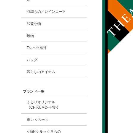
羽織もの／レインコート
和装小物
履物
Tシャツ襦袢
バッグ
暮らしのアイテム
ブランド一覧
くるりオリジナル
【CHIKUMO-千雲-】
東レ シルック
kifkif×シルックきもの