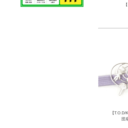
【
【T.O.D/
団