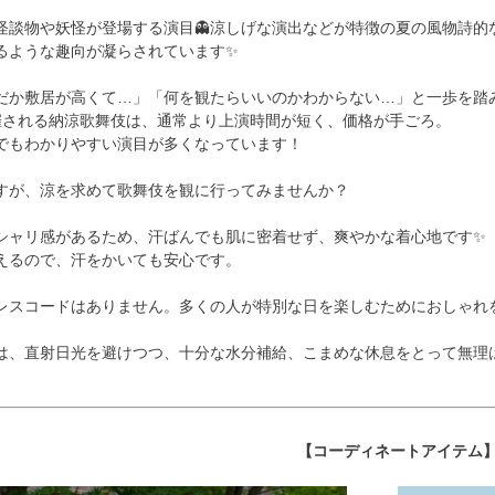
怪談物や妖怪が登場する演目👻涼しげな演出などが特徴の夏の風物詩的な
るような趣向が凝らされています✨
だか敷居が高くて…」「何を観たらいいのかわからない…」と一歩を踏
催される納涼歌舞伎は、通常より上演時間が短く、価格が手ごろ。
でもわかりやすい演目が多くなっています！
すが、涼を求めて歌舞伎を観に行ってみませんか？
シャリ感があるため、汗ばんでも肌に密着せず、爽やかな着心地です✨
えるので、汗をかいても安心です。
レスコードはありません。多くの人が特別な日を楽しむためにおしゃれを
は、直射日光を避けつつ、十分な水分補給、こまめな休息をとって無理は
【コーディネートアイテム