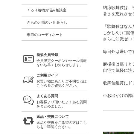
納涼歌舞伎は、
くるり着物お悩み相談室
暑さを忘れさせ
きものと猫のいる 暮らし
「歌舞伎はなん
しかし8月に開
季節のコーディネート
さらに知識ゼロ
毎日外は暑いで
新規会員登録
会員限定クーポンやセール情報
麻楊柳は張りと
をいち早くお知らせします。
自宅で気軽に洗
ご利用ガイド
お買い物にあたりご不明な点は
歌舞伎鑑賞にド
こちらをご確認ください。
※お出かけの際
よくある質問
お客様より頂いたよくある質問
をまとめました。
返品・交換について
返品や交換をご希望の方はこち
らをご確認ください。