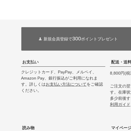
300
新規会員登録で
ポイントプレゼント
お支払い
配送・送
クレジットカード、PayPay、メルペイ、
8,800円
Amazon Pay、銀行振込がご利用になれま
す。詳しくは
お支払い方法について
をご確認
ご注文の翌
ください。
す。在庫状
多少前後す
利用ガイド
読み物
マイペー