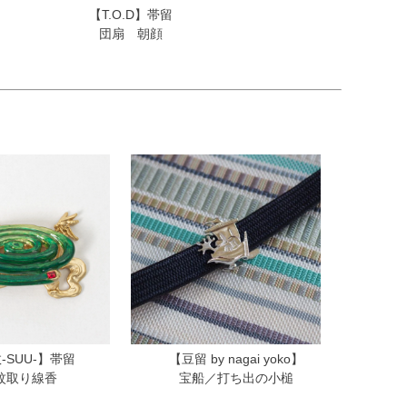
【T.O.D】帯留
団扇 朝顔
-SUU-】帯留
【豆留 by nagai yoko】
蚊取り線香
宝船／打ち出の小槌