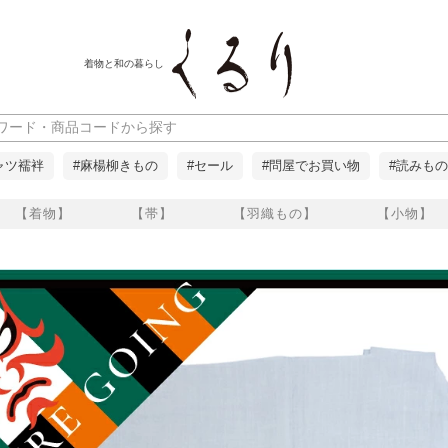
着物と和の暮らし
ャツ襦袢
#麻楊柳きもの
#セール
#問屋でお買い物
#読みもの
【着物】
【帯】
【羽織もの】
【小物】