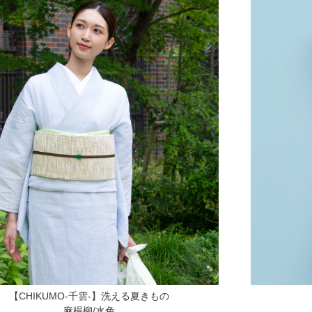
【CHIKUMO-千雲-】洗える夏きもの
麻楊柳/水色