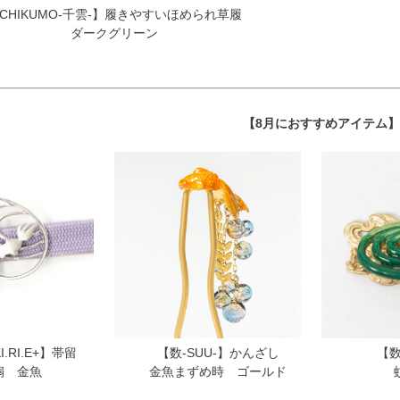
CHIKUMO-千雲-】履きやすいほめられ草履
ダークグリーン
【8月におすすめアイテム】
KI.RI.E+】帯留
【数-SUU-】かんざし
【数
扇 金魚
金魚まずめ時 ゴールド