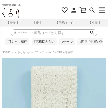
着物と和の暮らし
【着物】
【帯】
【羽織もの】
【小物】
#Tシャツ襦袢
#麻楊柳きもの
#セール
#問屋でお買い物
HOME
くるりセレクトブランド
★13％OFF★半幅帯 浴衣帯 レース 長尺 ホワイト 【着乃嘉】 くるり