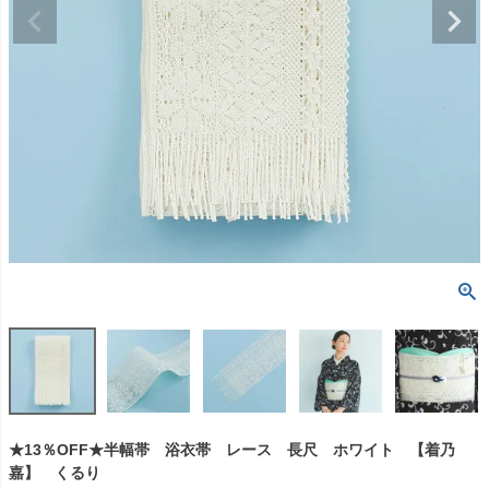
★13％OFF★半幅帯 浴衣帯 レース 長尺 ホワイト 【着乃
嘉】 くるり