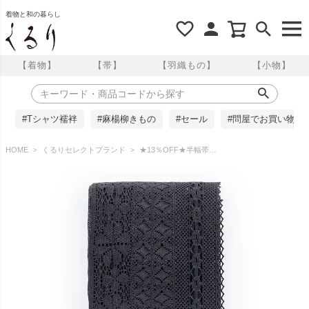
着物と和の暮らし
【着物】
【帯】
【羽織もの】
【小物】
#Tシャツ襦袢
#麻楊柳きもの
#セール
#問屋でお買い物
HOME
くるりセレクトブランド
★13％OFF★半幅帯 浴衣帯 レース 長尺 ブラック 【着乃嘉】 くるり