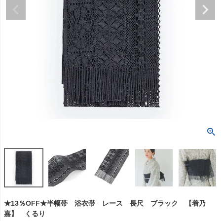
★13％OFF★半幅帯 浴衣帯 レース 長尺 ブラック 【着乃
嘉】 くるり