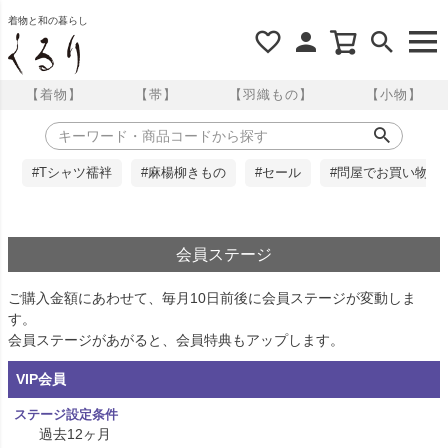
着物と和の暮らし
【着物】
【帯】
【羽織もの】
【小物】
#Tシャツ襦袢
#麻楊柳きもの
#セール
#問屋でお買い物
会員ステージ
ご購入金額にあわせて、毎月10日前後に会員ステージが変動しま
す。
会員ステージがあがると、会員特典もアップします。
VIP会員
過去12ヶ月