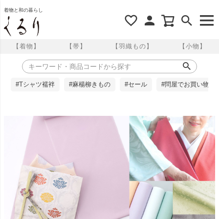
着物と和の暮らし
【着物】
【帯】
【羽織もの】
【小物】
#Tシャツ襦袢
#麻楊柳きもの
#セール
#問屋でお買い物