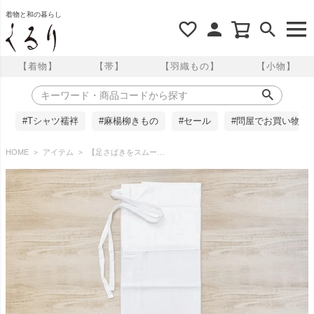
着物と和の暮らし
【着物】
【帯】
【羽織もの】
【小物】
#Tシャツ襦袢
#麻楊柳きもの
#セール
#問屋でお買い物
HOME
アイテム
【足さばきをスムーズに】裾除け Mサイズ 腰巻 ポリエステル