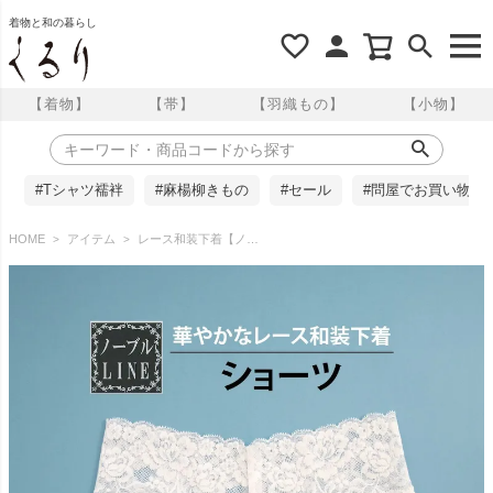
着物と和の暮らし
【着物】
【帯】
【羽織もの】
【小物】
#Tシャツ襦袢
#麻楊柳きもの
#セール
#問屋でお買い物
HOME
アイテム
レース和装下着【ノーブルLINE】レース和装下着 ショーツ M/L/LL