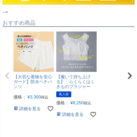
-->
おすすめ商品
【大切な着物を安心
【履いて持ち上げ
ガード】防水ペチパ
る】 らくらくはく
ンツ
きものブラジャー
再入荷
価格：
¥
3,300
税込
価格：
¥
8,250
税込
詳細を見る
詳細を見る