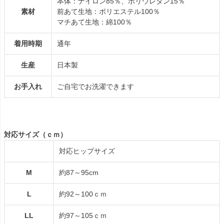
本体：ナイロン85％、ポリウレタン15％
素材
前あて生地：ポリエステル100％
マチあて生地：綿100％
着用時期
通年
生産
日本製
お手入れ
ご自宅でお洗濯できます
対応サイズ（ｃｍ）
対応ヒップサイズ
M
約87～95cm
L
約92～100ｃｍ
LL
約97～105ｃｍ