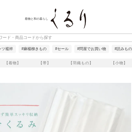
着物と和の暮らし
ャツ襦袢
#麻楊柳きもの
#セール
#問屋でお買い物
#読みもの
【着物】
【帯】
【羽織もの】
【小物】