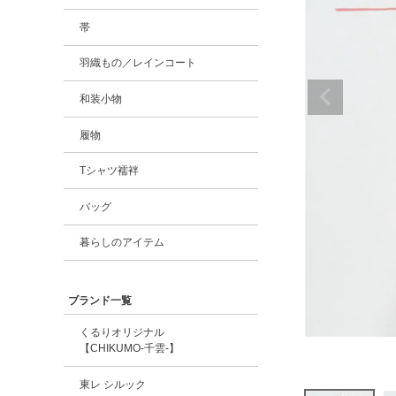
帯
羽織もの／レインコート
和装小物
履物
Tシャツ襦袢
バッグ
暮らしのアイテム
ブランド一覧
くるりオリジナル
【CHIKUMO-千雲-】
東レ シルック