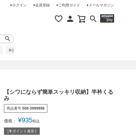
ログイン
会員登録
ご利用ガイド
メールマガジン
#小柄な方に
#レインコート
#ほめられ草履
【シワにならず簡単スッキリ収納】半衿くる
み
商品番号
500-3999996
¥
935
価格：
税込
[
9
ポイント進呈 ]