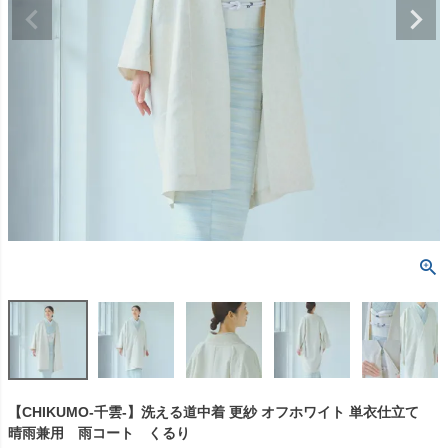
【CHIKUMO-千雲-】洗える道中着 更紗 オフホワイト 単衣仕立て
晴雨兼用 雨コート くるり