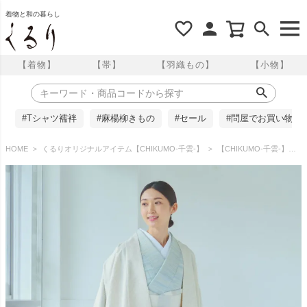
着物と和の暮らし
【着物】
【帯】
【羽織もの】
【小物】
#Tシャツ襦袢
#麻楊柳きもの
#セール
#問屋でお買い物
HOME
くるりオリジナルアイテム【CHIKUMO-千雲-】
【CHIKUMO-千雲-】洗える道中着 更紗 オフホワイト 単衣仕立て 晴雨兼用 雨コート くるり