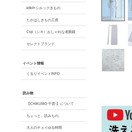
kifkif×シルックきもの
たかはしきもの工房
Ciqi（シキ）おしゃれな老眼鏡
セレクトブランド
イベント情報
くるりイベントINFO
読み物
【CHIKUMO-千雲-】について
ちょっと、読みもの。
大人のチョイゆる時間