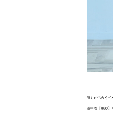
誰もが似合うベ
道中着【更紗】