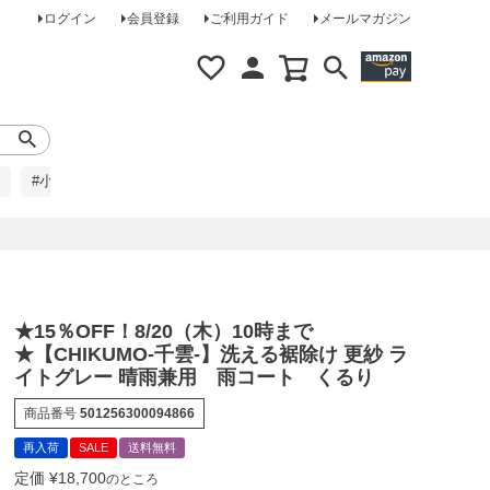
ログイン
会員登録
ご利用ガイド
メールマガジン
#小柄な方に
#レインコート
#ほめられ草履
★15％OFF！8/20（木）10時まで
★【CHIKUMO-千雲-】洗える裾除け 更紗 ラ
イトグレー 晴雨兼用 雨コート くるり
商品番号
501256300094866
再入荷
SALE
送料無料
定価
¥
18,700
のところ