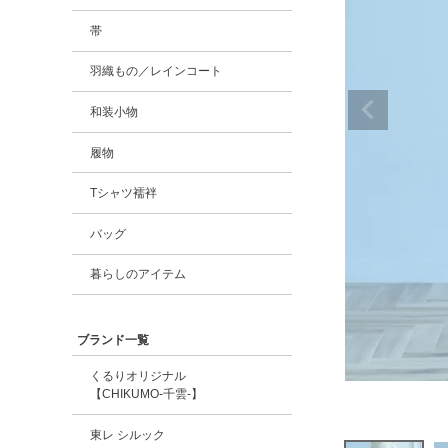
帯
羽織もの／レインコート
和装小物
履物
Tシャツ襦袢
バッグ
暮らしのアイテム
ブランド一覧
くるりオリジナル
【CHIKUMO-千雲-】
東レ シルック