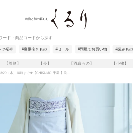
着物と和の暮らし
ャツ襦袢
#麻楊柳きもの
#セール
#問屋でお買い物
#読みもの
【着物】
【帯】
【羽織もの】
【小物】
）10時まで★【CHIKUMO-千雲-】洗える裾除け 更紗 ライトグレー 晴雨兼用 雨コート くるり