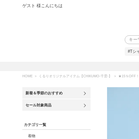
ゲスト 様こんにちは
検索
#Tシ
HOME
くるりオリジナルアイテム【CHIKUMO-千雲-】
★15％OFF！8/20（木
新着＆季節のおすすめ
セール対象商品
カテゴリ一覧
着物