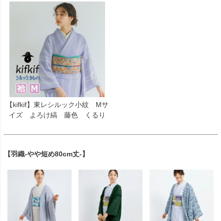
【kifkif】東レシルック小紋 Mサ
イズ よろけ縞 藤色 くるり
【羽織-やや短め80cm丈-】