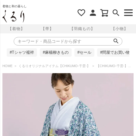
着物と和の暮らし
【着物】
【帯】
【羽織もの】
【小物】
#Tシャツ襦袢
#麻楊柳きもの
#セール
#問屋でお買い物
HOME
くるりオリジナルアイテム【CHIKUMO-千雲-】
【CHIKUMO-千雲-】洗える薄羽織 ジョーゼット リーフ ブルー×グレー(80cm丈）くるり