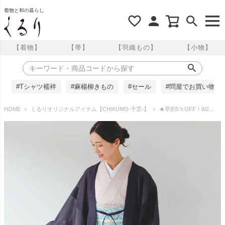
着物と和の暮らし
【着物】
【帯】
【羽織もの】
【小物】
#Tシャツ襦袢
#麻楊柳きもの
#セール
#問屋でお買い物
HOME
くるりオリジナルアイテム【CHIKUMO-千雲-】
★早割5％OFF！8/20（木）10時まで★【CHIKUMO-千雲-】洗える薄羽織 翠風／烏羽色 くるり