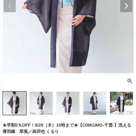
★早割5％OFF！8/20（木）10時まで★【CHIKUMO-千雲-】洗える
薄羽織 翠風／烏羽色 くるり