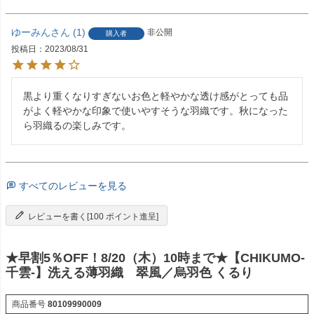
ゆーみん
1
非公開
購入者
投稿日
2023/08/31
黒より重くなりすぎないお色と軽やかな透け感がとっても品
がよく軽やかな印象で使いやすそうな羽織です。秋になった
ら羽織るの楽しみです。
すべてのレビューを見る
レビューを書く[100 ポイント進呈]
★早割5％OFF！8/20（木）10時まで★【CHIKUMO-
千雲-】洗える薄羽織 翠風／烏羽色 くるり
商品番号
80109990009