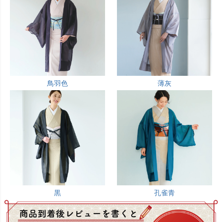
鳥羽色
薄灰
黒
孔雀青