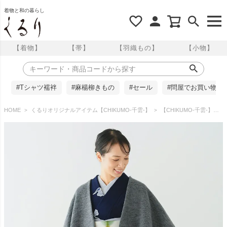
着物と和の暮らし
【着物】
【帯】
【羽織もの】
【小物】
#Tシャツ襦袢
#麻楊柳きもの
#セール
#問屋でお買い物
HOME
くるりオリジナルアイテム【CHIKUMO-千雲-】
【CHIKUMO-千雲-】シープパイルショートコート/グレー くるり