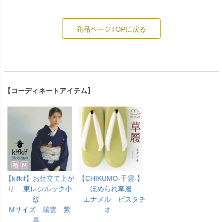
商品ページTOPに戻る
【コーディネートアイテム】
【kifkif】お仕立て上が
【CHIKUMO-千雲-】
り 東レシルック小
ほめられ草履
紋
エナメル ピスタチ
Mサイズ 瑞雲 紫
オ
黒