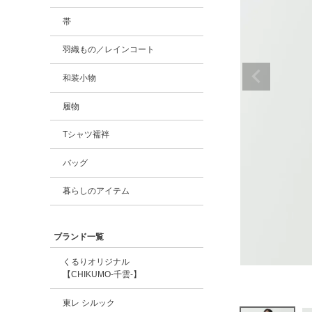
帯
羽織もの／レインコート
和装小物
履物
Tシャツ襦袢
バッグ
暮らしのアイテム
ブランド一覧
くるりオリジナル
【CHIKUMO-千雲-】
東レ シルック