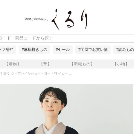
着物と和の暮らし
ャツ襦袢
#麻楊柳きもの
#セール
#問屋でお買い物
#読みもの
【着物】
【帯】
【羽織もの】
【小物】
O-千雲-】シープパイルショートコート/ネイビー くるり