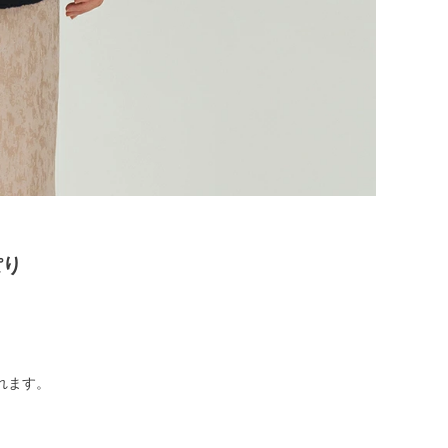
ト
ぽり
れます。