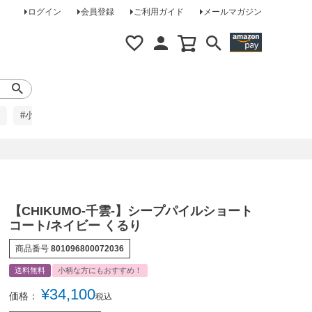
ログイン
会員登録
ご利用ガイド
メールマガジン
#小柄な方に
#レインコート
#ほめられ草履
【CHIKUMO-千雲-】シープパイルショート
コート/ネイビー くるり
商品番号
801096800072036
送料無料
小柄な方にもおすすめ！
¥
34,100
価格：
税込