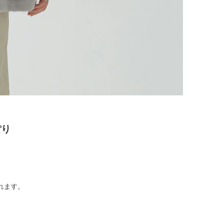
ト
ぽり
れます。