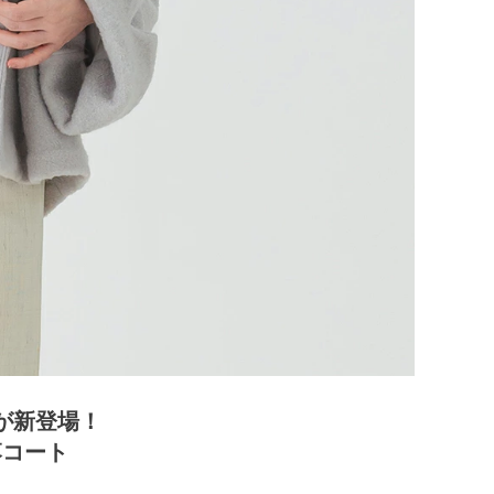
が新登場！
落コート