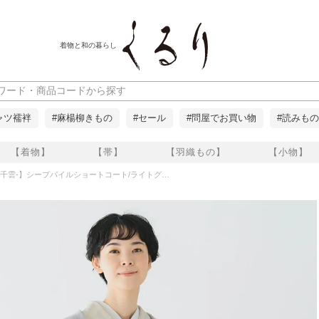
着物と和の暮らし
ャツ襦袢
#麻楊柳きもの
#セール
#問屋でお買い物
#読みもの
【着物】
【帯】
【羽織もの】
【小物】
-千雲-】シープパイルショートコート/ライトグレー くるり