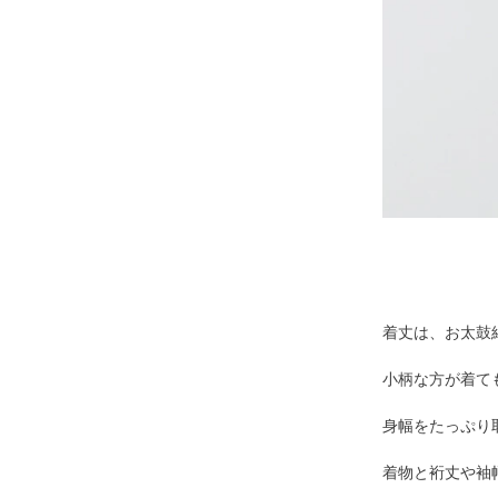
着丈は、お太鼓
小柄な方が着て
身幅をたっぷり
着物と裄丈や袖