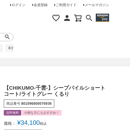
ログイン
会員登録
ご利用ガイド
メールマガジン
#小柄な方に
#レインコート
#ほめられ草履
【CHIKUMO-千雲-】シープパイルショート
コート/ライトグレー くるり
商品番号
801096800076936
送料無料
小柄な方にもおすすめ！
¥
34,100
価格：
税込