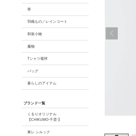
帯
羽織もの／レインコート
和装小物
履物
Tシャツ襦袢
バッグ
暮らしのアイテム
ブランド一覧
くるりオリジナル
【CHIKUMO-千雲-】
東レ シルック