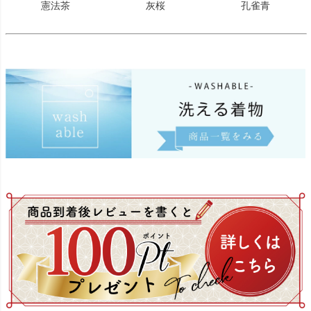
憲法茶
灰桜
孔雀青