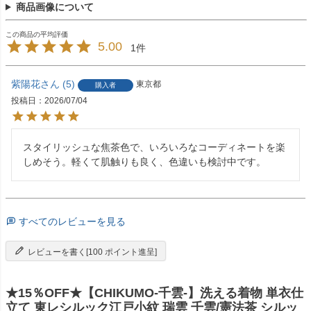
商品画像について
5.00
1
紫陽花
5
東京都
購入者
投稿日
2026/07/04
スタイリッシュな焦茶色で、いろいろなコーディネートを楽
しめそう。軽くて肌触りも良く、色違いも検討中です。
すべてのレビューを見る
レビューを書く[100 ポイント進呈]
★15％OFF★【CHIKUMO-千雲-】洗える着物 単衣仕
立て 東レシルック江戸小紋 瑞雲 千雲/憲法茶 シルッ