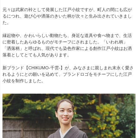
元々は武家の裃として発展した江戸小紋ですが、町人の間にも広が
るにつれ、遊び心や洒落のきいた柄が次々と生み出されていきまし
た。
縁起物や、かわいらしい動物たち、身近な道具や食べ物まで、生活
に密着したあらゆるものがモチーフにされました。「いわれ柄」
「洒落柄」と呼ばれ、現代でも染色作家による創作江戸小紋はお洒
落着としてとても人気があります。
新ブランド【CHIKUMO-千雲-】が、みなさまに親しまれ末永く愛さ
れるようにとの願いを込めて、ブランドロゴをモチーフにした江戸
小紋を制作しました。