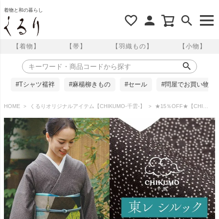
着物と和の暮らし
【着物】
【帯】
【羽織もの】
【小物】
#Tシャツ襦袢
#麻楊柳きもの
#セール
#問屋でお買い物
HOME
くるりオリジナルアイテム【CHIKUMO-千雲-】
★15％OFF★【CHIKUMO-千雲-】洗える着物 単衣仕立て 東レシルック江戸小紋 瑞雲 千雲/憲法茶 シルック奏美 くるり