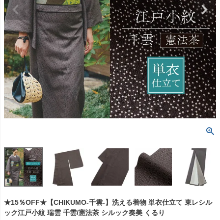
★15％OFF★【CHIKUMO-千雲-】洗える着物 単衣仕立て 東レシル
ック江戸小紋 瑞雲 千雲/憲法茶 シルック奏美 くるり