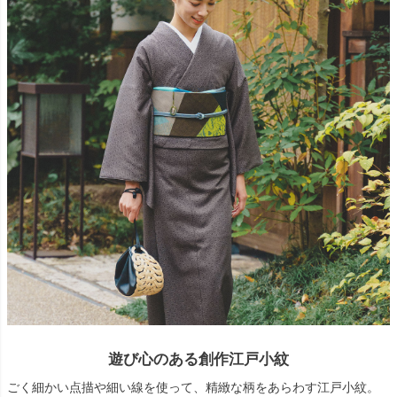
遊び心のある創作江戸小紋
ごく細かい点描や細い線を使って、精緻な柄をあらわす江戸小紋。