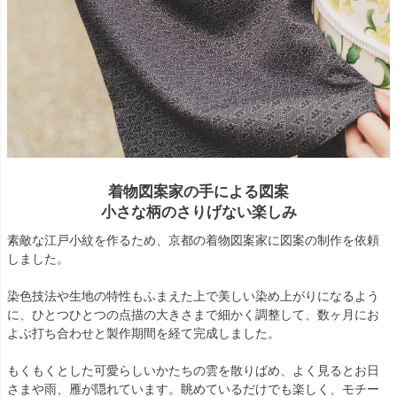
着物図案家の手による図案
小さな柄のさりげない楽しみ
素敵な江戸小紋を作るため、京都の着物図案家に図案の制作を依頼
しました。
染色技法や生地の特性もふまえた上で美しい染め上がりになるよう
に、ひとつひとつの点描の大きさまで細かく調整して、数ヶ月にお
よぶ打ち合わせと製作期間を経て完成しました。
もくもくとした可愛らしいかたちの雲を散りばめ、よく見るとお日
さまや雨、雁が隠れています。眺めているだけでも楽しく、モチー