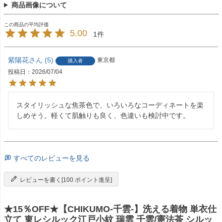
商品画像について
5.00
1
紫陽花
5
東京都
購入者
投稿日
2026/07/04
スタイリッシュな焦茶色で、いろいろなコーディネートを楽
しめそう。軽くて肌触りも良く、色違いも検討中です。
すべてのレビューを見る
レビューを書く[100 ポイント進呈]
★15％OFF★【CHIKUMO-千雲-】洗える着物 単衣仕
立て 東レシルック江戸小紋 瑞雲 千雲/憲法茶 シルッ