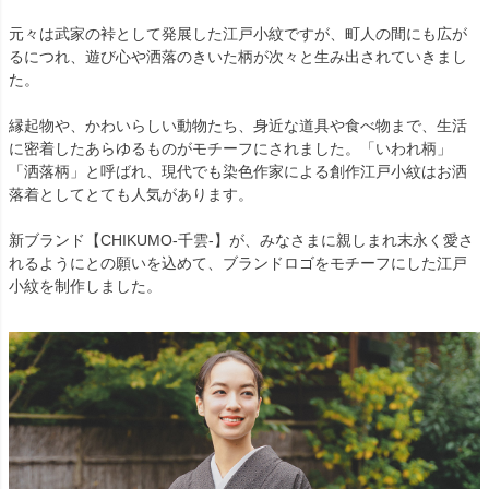
元々は武家の裃として発展した江戸小紋ですが、町人の間にも広が
るにつれ、遊び心や洒落のきいた柄が次々と生み出されていきまし
た。
縁起物や、かわいらしい動物たち、身近な道具や食べ物まで、生活
に密着したあらゆるものがモチーフにされました。「いわれ柄」
「洒落柄」と呼ばれ、現代でも染色作家による創作江戸小紋はお洒
落着としてとても人気があります。
新ブランド【CHIKUMO-千雲-】が、みなさまに親しまれ末永く愛さ
れるようにとの願いを込めて、ブランドロゴをモチーフにした江戸
小紋を制作しました。