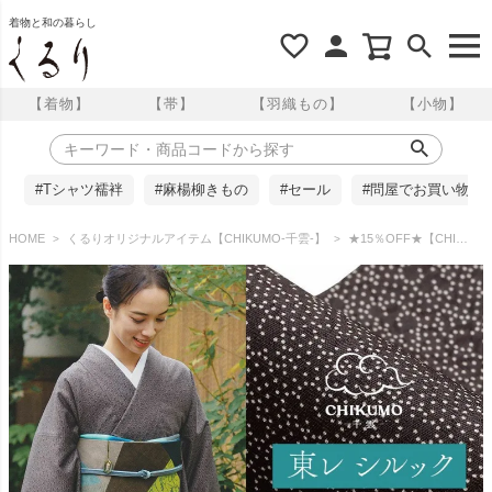
着物と和の暮らし
【着物】
【帯】
【羽織もの】
【小物】
#Tシャツ襦袢
#麻楊柳きもの
#セール
#問屋でお買い物
HOME
くるりオリジナルアイテム【CHIKUMO-千雲-】
★15％OFF★【CHIKUMO-千雲-】洗える着物 単衣仕立て 東レシルック江戸小紋 瑞雲 千雲/憲法茶 シルック奏美 くるり