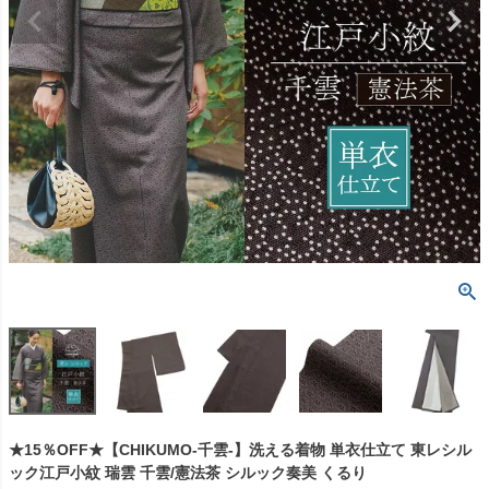
★15％OFF★【CHIKUMO-千雲-】洗える着物 単衣仕立て 東レシル
ック江戸小紋 瑞雲 千雲/憲法茶 シルック奏美 くるり