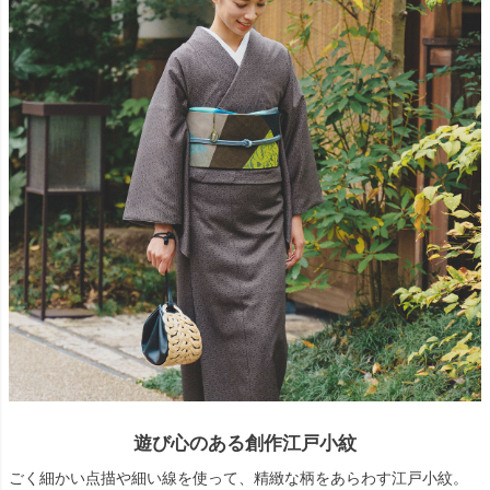
遊び心のある創作江戸小紋
ごく細かい点描や細い線を使って、精緻な柄をあらわす江戸小紋。