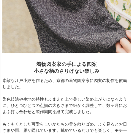
着物図案家の手による図案
小さな柄のさりげない楽しみ
素敵な江戸小紋を作るため、京都の着物図案家に図案の制作を依頼
しました。
染色技法や生地の特性もふまえた上で美しい染め上がりになるよう
に、ひとつひとつの点描の大きさまで細かく調整して、数ヶ月にお
よぶ打ち合わせと製作期間を経て完成しました。
もくもくとした可愛らしいかたちの雲を散りばめ、よく見るとお日
さまや雨、雁が隠れています。眺めているだけでも楽しく、モチー