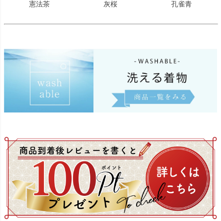
憲法茶
灰桜
孔雀青