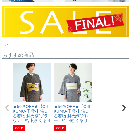
-->
おすすめ商品
★50％OFF★【CHI
★50％OFF★【CHI
KUMO-千雲-】洗え
KUMO-千雲-】洗え
る着物 斜め縞/ブラ
る着物 斜め縞/グレ
ウン 袷小紋 くるり
ー 袷小紋 くるり
SALE
SALE