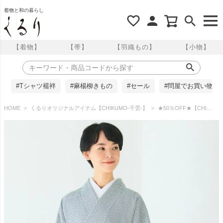
着物と和の暮らし
【着物】
【帯】
【羽織もの】
【小物】
#Tシャツ襦袢
#麻楊柳きもの
#セール
#問屋でお買い物
HOME
くるりオリジナルアイテム【CHIKUMO-千雲-】
★50％OFF★【CHIKUMO-千雲-】洗える着物 水玉/ミント 袷小紋 くるり